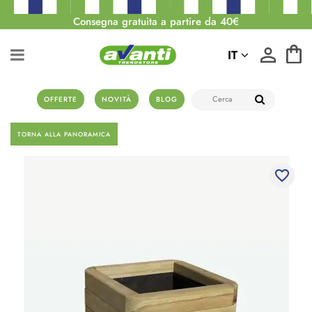
Consegna gratuita a partire da 40€
IT
OFFERTE
NOVITÀ
BLOG
TORNA ALLA PANORAMICA
favorite_border