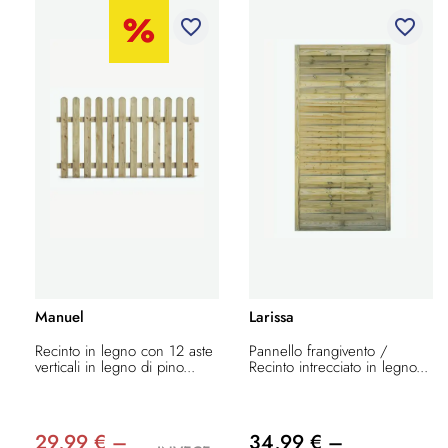
favorite_border
favorite_border
Manuel
Larissa
Recinto in legno con 12 aste
Pannello frangivento /
verticali in legno di pino...
Recinto intrecciato in legno...
29,99 € –
34,99 € –