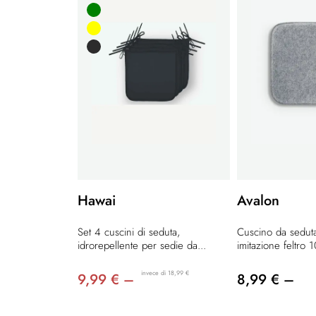
Hawai
Avalon
Set 4 cuscini di seduta,
Cuscino da sedut
idrorepellente per sedie da...
imitazione feltro 
invece di 18,99 €
9,99 € –
8,99 € –