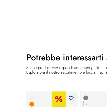
Potrebbe
interessarti
Scopri prodotti che rispecchiano i tuoi gusti - tr
Esplora ora il nostro assortimento e lasciati ispir
favorite_border
+ 3