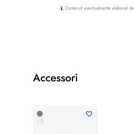
Contenuti eventualmente elaborati dal
Accessori
favorite_border
+ 3