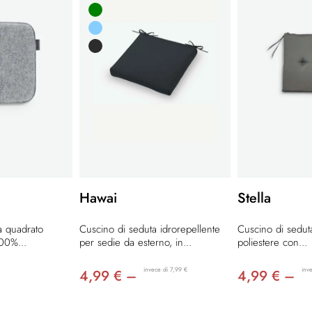
Hawai
Stella
a quadrato
Cuscino di seduta idrorepellente
Cuscino di seduta
100%...
per sedie da esterno, in...
poliestere con...
invece di 7,99 €
inv
4,99 € –
4,99 € –