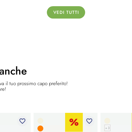
VEDI TUTTI
 anche
ova il tuo prossimo capo preferito!
are!
favorite_border
favorite_border
+ 3