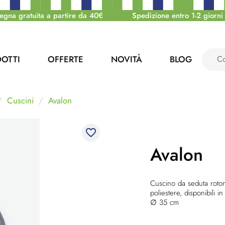
egna gratuita a partire da 40€
Spedizione entro 1-2 giorni 
OTTI
OFFERTE
NOVITÀ
BLOG
Cuscini
Avalon
favorite_border
Avalon
Cuscino da seduta roton
poliestere, disponibili i
∅
35 cm