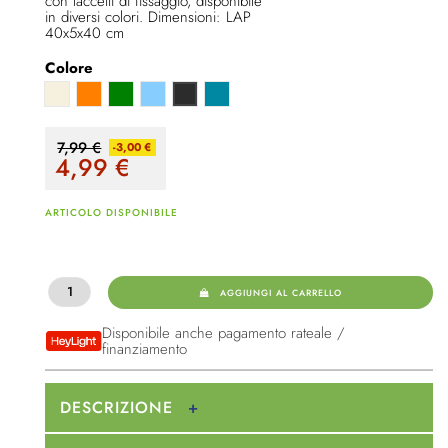
con laccetti di fissaggio, disponibile
in diversi colori. Dimensioni: LAP
40x5x40 cm
Colore
Beige
Arancione
Verde
Azzurro
petrolio
Anthrazit
7,99 €
-3,00 €
4,99
€
ARTICOLO DISPONIBILE
AGGIUNGI AL CARRELLO
Disponibile anche pagamento rateale /
finanziamento
DESCRIZIONE