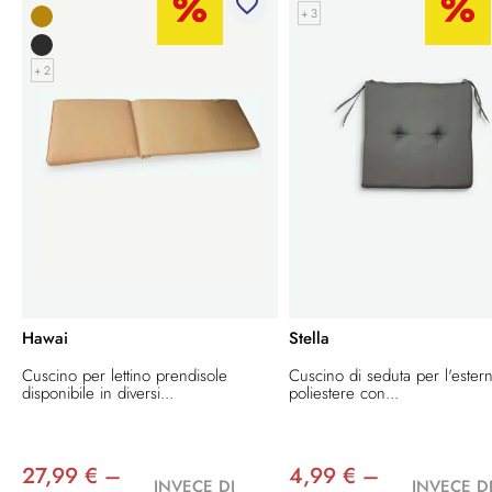
favorite_border
+ 3
+ 2
Hawai
Stella
Cuscino per lettino prendisole
Cuscino di seduta per l'estern
disponibile in diversi...
poliestere con...
27,99 € –
4,99 € –
INVECE DI
INVECE D