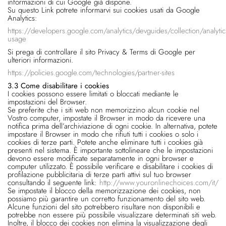
informazioni di cui Google già dispone.
Su questo Link potrete informarvi sui cookies usati da Google
Analytics:
https://developers.google.com/analytics/devguides/collection/analytic
usage
Si prega di controllare il sito Privacy & Terms di Google per
ulteriori informazioni.
https://policies.google.com/technologies/partner-sites
3.3 Come disabilitare i cookies
I cookies possono essere limitati o bloccati mediante le
impostazioni del Browser.
Se preferite che i siti web non memorizzino alcun cookie nel
Vostro computer, impostate il Browser in modo da ricevere una
notifica prima dell’archiviazione di ogni cookie. In alternativa, potete
impostare il Browser in modo che rifiuti tutti i cookies o solo i
cookies di terze parti. Potete anche eliminare tutti i cookies già
presenti nel sistema. È importante sottolineare che le impostazioni
devono essere modificate separatamente in ogni browser e
computer utilizzato. È possibile verificare e disabilitare i cookies di
profilazione pubblicitaria di terze parti attivi sul tuo browser
consultando il seguente link:
http://www.youronlinechoices.com/it/
Se impostate il blocco della memorizzazione dei cookies, non
possiamo più garantire un corretto funzionamento del sito web.
Alcune funzioni del sito potrebbero risultare non disponibili e
potrebbe non essere più possibile visualizzare determinati siti web.
Inoltre, il blocco dei cookies non elimina la visualizzazione degli