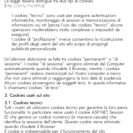
La legge italiana distingue tra due tipi di cookies
(
http://bit.ly/1xc6RXz
):
I cookies “tecnici” sono usati per eseguire autenticazioni
informatiche, monitoraggio di sessioni e memorizzazione di
informazioni sui siti (senza l’uso dei cookies “tecnici” alcune
operazioni risulterebbero molto complesse o impossibili da
eseguire).
I cookie di “profilazione” invece consentono la ricostruzione
dei profili degli utenti del sito allo scopo di proporgli
pubblicità personalizzata.
Un’ulteriore distinzione va fatta tra cookies “permanenti” o “di
sessione”. I cookie “di sessione” vengono eliminati dal Computer
automaticamente quando chiudete il Browser, mentre i cookies
“permanenti” restano memorizzati sul Vostro computer a meno
che non siano eliminati o raggiungano la loro data di scadenza.
Alcuni cookies provengono da soggetti terzi. In questa informativa
li chiamiamo cookies “di terzi”.
3. Cookies usati sul sito
3.1. Cookies tecnici
Tutti i nostri siti utilizzano cookies tecnici per garantire la loro piena
funzionalità. In particolare viene usato il cookie ASP.NET Session
ID che genera un codice numerico (in maniera casuale) che
identifica la sessione dell’utente. Questo cookie viene eliminato
quando chiudete il Browser.
Il cookie è indispensabile per il funzionamento del sito.