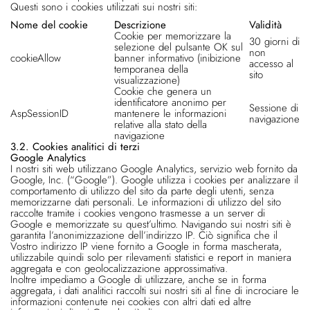
Questi sono i cookies utilizzati sui nostri siti:
Nome del cookie
Descrizione
Validità
Cookie per memorizzare la
30 giorni di
selezione del pulsante OK sul
non
cookieAllow
banner informativo (inibizione
accesso al
temporanea della
sito
visualizzazione)
Cookie che genera un
identificatore anonimo per
Sessione di
AspSessionID
mantenere le informazioni
navigazione
relative alla stato della
navigazione
3.2. Cookies analitici di terzi
Google Analytics
I nostri siti web utilizzano Google Analytics, servizio web fornito da
Google, Inc. (“Google”). Google utilizza i cookies per analizzare il
comportamento di utilizzo del sito da parte degli utenti, senza
memorizzarne dati personali. Le informazioni di utilizzo del sito
raccolte tramite i cookies vengono trasmesse a un server di
Google e memorizzate su quest’ultimo. Navigando sui nostri siti è
garantita l’anonimizzazione dell’indirizzo IP. Ciò significa che il
Vostro indirizzo IP viene fornito a Google in forma mascherata,
utilizzabile quindi solo per rilevamenti statistici e report in maniera
aggregata e con geolocalizzazione approssimativa.
Inoltre impediamo a Google di utilizzare, anche se in forma
aggregata, i dati analitici raccolti sui nostri siti al fine di incrociare le
informazioni contenute nei cookies con altri dati ed altre