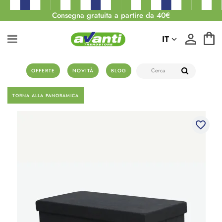
Consegna gratuita a partire da 40€
IT
OFFERTE
NOVITÀ
BLOG
TORNA ALLA PANORAMICA
favorite_border