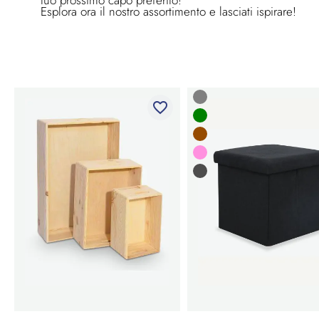
Esplora ora il nostro assortimento e lasciati ispirare!
favorite_border