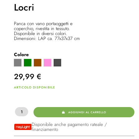
Locri
Panca con vano portaoggetti e
coperchio, rivestita in tessuto.
Disponibile in diversi colori.
Dimensioni: LAP ca. 77x37x37 cm
Colore
Grigio
Verde
Marrone
Rosa
Grigio scuro
29,99
€
ARTICOLO DISPONIBILE
AGGIUNGI AL CARRELLO
Disponibile anche pagamento rateale /
finanziamento