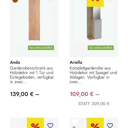
Nur online erhältlich
Nur online erhältlich
Ando
Ariella
Garderobenschrank aus
Komplettgarderobe aus
Holzdekor mit 1 Tür und
Holzdekor mit Spiegel und
Einlegeböden, verfügbar
Ablagen. Verfügbar in
in zwei...
zwei...
139,00 € –
109,00 € –
STATT 309,00 €
favorite_border
favorite_border