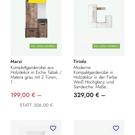
Nur online erhältlich
Nur online erhältlich
Marzi
Tiriolo
Komplettgarderobe aus
Moderne
Holzdekor in Eiche Tabak /
Kompaktgarderobe in
Matera grau mit 2 Türen,
Holzdekor in der Farbe
1...
Weiß Hochglanz und
Sandeiche. Maße...
199,00 € –
329,00 € –
STATT 306,00 €
favorite_border
favorite_border