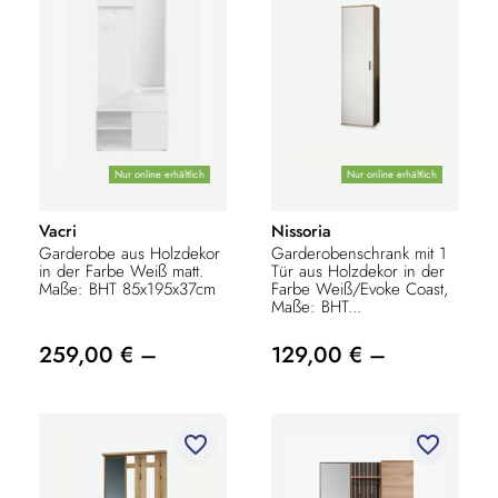
Nur online erhältlich
Nur online erhältlich
Vacri
Nissoria
Garderobe aus Holzdekor
Garderobenschrank mit 1
in der Farbe Weiß matt.
Tür aus Holzdekor in der
Maße: BHT 85x195x37cm
Farbe Weiß/Evoke Coast,
Maße: BHT...
259,00 € –
129,00 € –
favorite_border
favorite_border