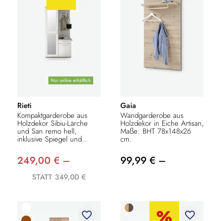
Nur online erhältlich
Rieti
Gaia
Kompaktgarderobe aus
Wandgarderobe aus
Holzdekor Sibiu-Lärche
Holzdekor in Eiche Artisan,
und San remo hell,
Maße: BHT 78x148x26
inklusive Spiegel und...
cm.
249,00 € –
99,99 € –
STATT 349,00 €
favorite_border
favorite_border