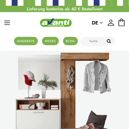
Lieferung kostenlos ab 40 € Bestellwert
DE
ANGEBOTE
NEUES
BLOG