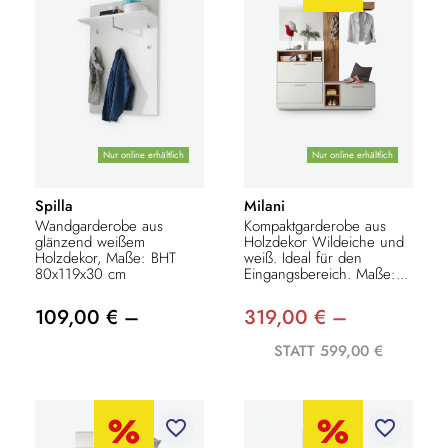
Nur online erhältlich
Nur online erhältlich
Spilla
Milani
Wandgarderobe aus
Kompaktgarderobe aus
glänzend weißem
Holzdekor Wildeiche und
Holzdekor, Maße: BHT
weiß. Ideal für den
80x119x30 cm
Eingangsbereich. Maße:...
109,00 € –
319,00 € –
STATT 599,00 €
favorite_border
favorite_border