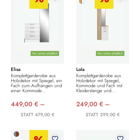
Nur online erhältlich
Nur online erhältlich
Elisa
Lola
Komplettgarderobe aus
Komplettgarderobe aus
Holzdekor mit Spiegel, ein
Holzdekor mit Spiegel,
Fach zum Aufhängen und
Kommode und Fach mit
einer Kommode...
Kleiderstange und...
449,00 € –
249,00 € –
STATT 479,00 €
STATT 299,00 €
favorite_border
favorite_border