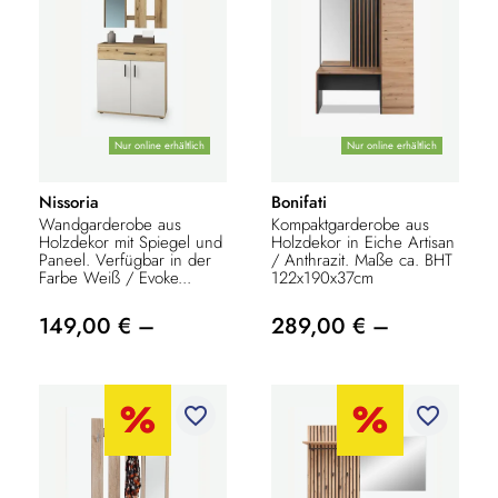
Nur online erhältlich
Nur online erhältlich
Nissoria
Bonifati
Wandgarderobe aus
Kompaktgarderobe aus
Holzdekor mit Spiegel und
Holzdekor in Eiche Artisan
Paneel. Verfügbar in der
/ Anthrazit. Maße ca. BHT
Farbe Weiß / Evoke...
122x190x37cm
149,00 € –
289,00 € –
favorite_border
favorite_border