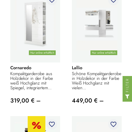
Nur online erhältlich
Nur online erhältlich
Cornaredo
Lallio
Kompaktgarderobe aus
Schöne Kompaktgarderobe
Holzdekor in der Farbe
in Holzdekor in der Farbe
FILTER
weiß Hochglanz mit
Weiß Hochglanz mit
Spiegel, integriertem...
vielen...
319,00 € –
449,00 € –
favorite_border
favorite_border