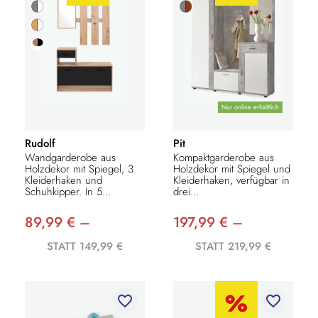
Nur online erhältlich
Rudolf
Pit
Wandgarderobe aus
Kompaktgarderobe aus
Holzdekor mit Spiegel, 3
Holzdekor mit Spiegel und
Kleiderhaken und
Kleiderhaken, verfügbar in
Schuhkipper. In 5...
drei...
89,99 € –
197,99 € –
STATT 149,99 €
STATT 219,99 €
favorite_border
favorite_border