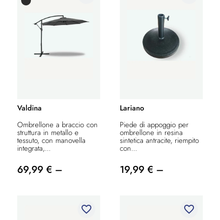
Valdina
Lariano
Ombrellone a braccio con
Piede di appoggio per
struttura in metallo e
ombrellone in resina
tessuto, con manovella
sintetica antracite, riempito
integrata,...
con...
69,99 € –
19,99 € –
favorite_border
favorite_border