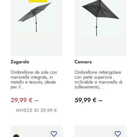
Zagarolo
Cannara
Ombrellone da sole con
Ombrellone rettangolare
manovella integrata, in
con parte superiore
metallo e tessuto, ideale
inclinabile e manovella di
per il...
sollevamento,...
29,99 € –
59,99 € –
INVECE DI 39,99 €
favorite_border
favorite_border