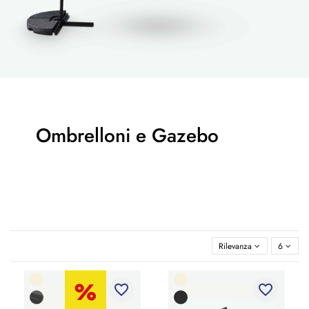
Ombrelloni e Gazebo
Rilevanza
6
favorite_border
favorite_border