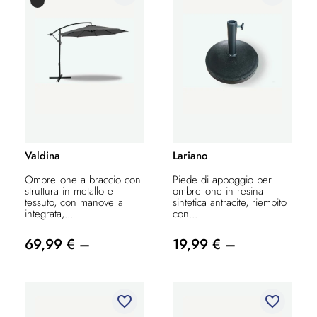
Valdina
Lariano
Ombrellone a braccio con
Piede di appoggio per
struttura in metallo e
ombrellone in resina
tessuto, con manovella
sintetica antracite, riempito
integrata,...
con...
69,99 € –
19,99 € –
favorite_border
favorite_border