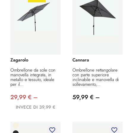
Zagarolo
Cannara
Ombrellone da sole con
Ombrellone rettangolare
manovella integrata, in
con parte superiore
metallo e tessuto, ideale
inclinabile e manovella di
per il...
sollevamento,...
29,99 € –
59,99 € –
INVECE DI 39,99 €
favorite_border
favorite_border