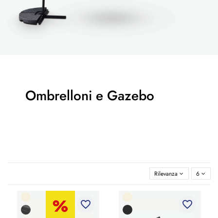
Ombrelloni e Gazebo
Rilevanza
6
favorite_border
favorite_border