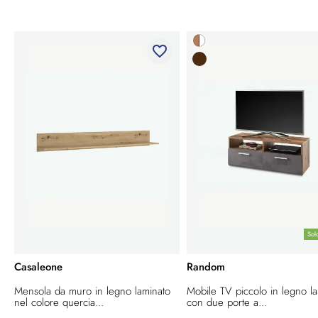
favorite_border
Sol
Casaleone
Random
Mensola da muro in legno laminato
Mobile TV piccolo in legno l
nel colore quercia...
con due porte a...