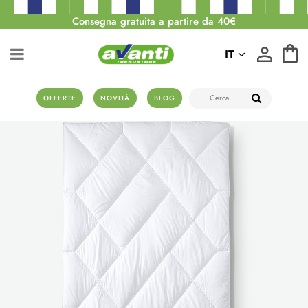
Consegna gratuita a partire da 40€
IT
OFFERTE
NOVITÀ
BLOG