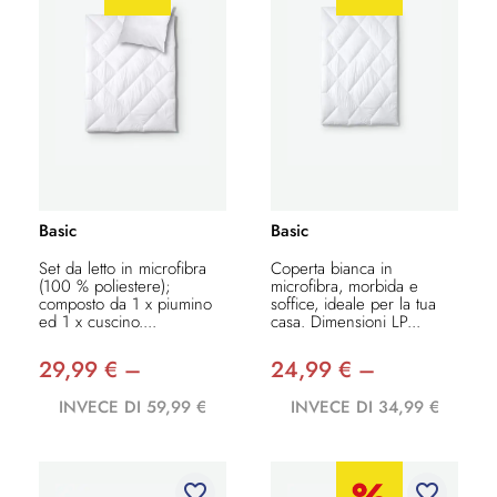
Basic
Basic
Set da letto in microfibra
Coperta bianca in
(100 % poliestere);
microfibra, morbida e
composto da 1 x piumino
soffice, ideale per la tua
ed 1 x cuscino....
casa. Dimensioni LP...
29,99 € –
24,99 € –
INVECE DI 59,99 €
INVECE DI 34,99 €
favorite_border
favorite_border