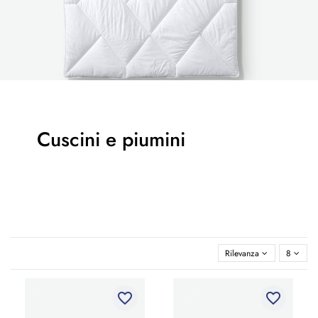
Cuscini e piumini
Rilevanza
8
favorite_border
favorite_border