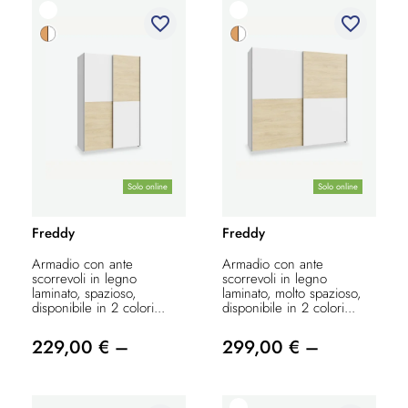
favorite_border
favorite_border
Solo online
Solo online
Freddy
Freddy
Armadio con ante
Armadio con ante
scorrevoli in legno
scorrevoli in legno
laminato, spazioso,
laminato, molto spazioso,
disponibile in 2 colori...
disponibile in 2 colori...
229,00 € –
299,00 € –