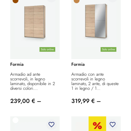
Solo online
Solo online
Formia
Formia
Armadio ad ante
Armadio con ante
scorrevoli, in legno
scorrevoli in legno
laminato, disponibile in 2
laminato, 2 ante, di queste
diversi colori....
1 in legno / 1...
239,00 € –
319,99 € –
favorite_border
favorite_border