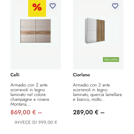
favorite_border
favorite_border
Solo online
Calli
Ciorlano
Armadio con 2 ante
Armadio con 2 ante
scorrevoli in legno
scorrevoli in legno
laminato nel colore
laminato, quercia lamellare
champagne e rovere
e bianco, molto...
Montana,...
869,00 € –
289,00 € –
INVECE DI 999,00 €