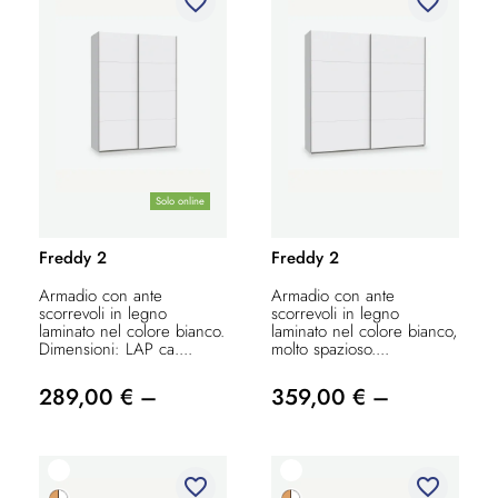
favorite_border
favorite_border
Solo online
Freddy 2
Freddy 2
Armadio con ante
Armadio con ante
scorrevoli in legno
scorrevoli in legno
laminato nel colore bianco.
laminato nel colore bianco,
Dimensioni: LAP ca....
molto spazioso....
289,00 € –
359,00 € –
favorite_border
favorite_border