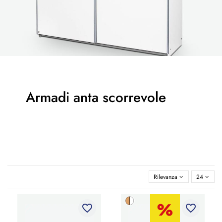
Armadi anta scorrevole
Rilevanza
24
favorite_border
favorite_border