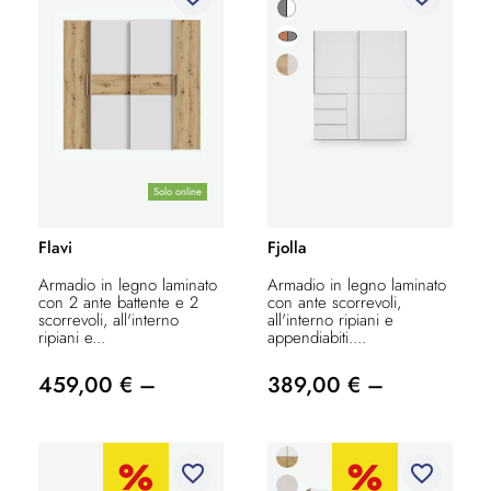
Solo online
Flavi
Fjolla
Armadio in legno laminato
Armadio in legno laminato
con 2 ante battente e 2
con ante scorrevoli,
scorrevoli, all'interno
all'interno ripiani e
ripiani e...
appendiabiti....
459,00 € –
389,00 € –
favorite_border
favorite_border