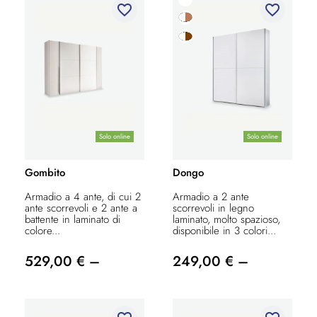
favorite_border
favorite_border
Solo online
Solo online
Gombito
Dongo
Armadio a 4 ante, di cui 2
Armadio a 2 ante
ante scorrevoli e 2 ante a
scorrevoli in legno
battente in laminato di
laminato, molto spazioso,
colore...
disponibile in 3 colori...
529,00 € –
249,00 € –