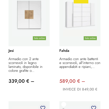
Solo online
Solo online
Jesi
Fahda
Armadio con 2 ante
Armadio con ante battenti
scorrevoli in legno
e scorrevoli, all'interno con
laminato, disponibile in
appendiabiti e ripiani,...
colore grafite o...
339,00 € –
589,00 € –
INVECE DI 849,00 €
favorite_border
favorite_border