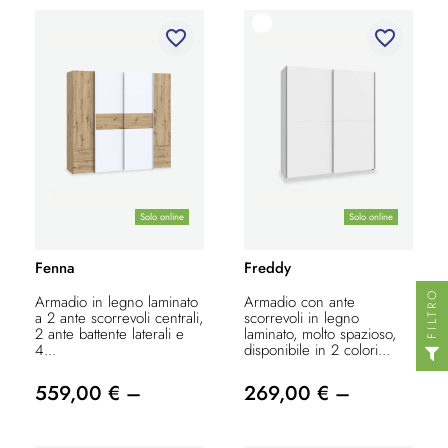
favorite_border
favorite_border
Solo online
Solo online
Fenna
Freddy
FILTRO
Armadio in legno laminato
Armadio con ante
a 2 ante scorrevoli centrali,
scorrevoli in legno
2 ante battente laterali e
laminato, molto spazioso,
4...
disponibile in 2 colori...
559,00 € –
269,00 € –