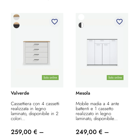
favorite_border
favorite_border
Solo online
Solo online
Valverde
Mesola
Cassettiera con 4 cassetti
Mobile madia a 4 ante
realizzata in legno
battenti e 1 cassetto
laminato, disponibile in 2
realizzato in legno
colori...
laminato, disponibile...
259,00 € –
249,00 € –