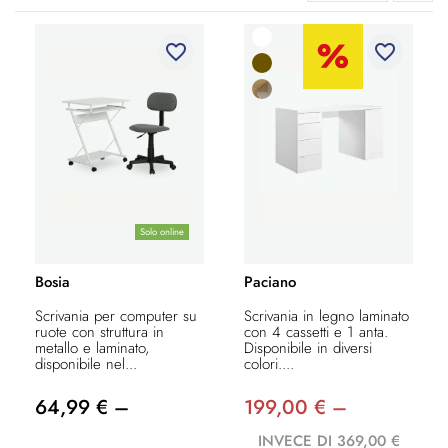
favorite_border
favorite_border
Solo online
Bosia
Paciano
Scrivania per computer su
Scrivania in legno laminato
ruote con struttura in
con 4 cassetti e 1 anta.
metallo e laminato,
Disponibile in diversi
disponibile nel...
colori....
64,99 € –
199,00 € –
INVECE DI 369,00 €