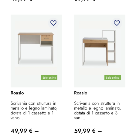
favorite_border
favorite_border
Solo online
Solo online
Roasio
Roasio
Scrivania con struttura in
Scrivania con struttura in
metallo e legno laminato,
metallo e legno laminato,
dotata di 1 cassetto e 1
dotata di 1 cassetto e 3
vano...
vani...
49,99 € –
59,99 € –