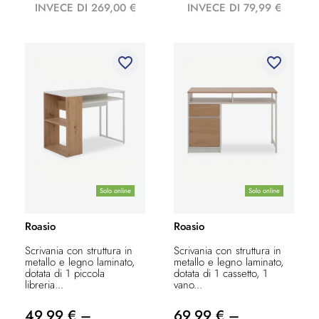
INVECE DI 269,00 €
INVECE DI 79,99 €
favorite_border
favorite_border
Solo online
Solo online
Roasio
Roasio
Scrivania con struttura in
Scrivania con struttura in
metallo e legno laminato,
metallo e legno laminato,
dotata di 1 piccola
dotata di 1 cassetto, 1
libreria...
vano...
49,99 € –
69,99 € –