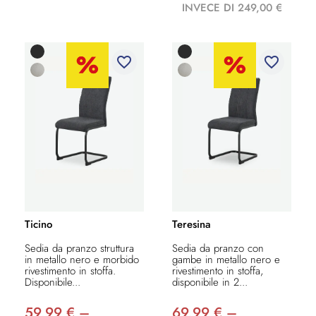
INVECE DI 249,00 €
favorite_border
favorite_border
Ticino
Teresina
Sedia da pranzo struttura
Sedia da pranzo con
in metallo nero e morbido
gambe in metallo nero e
rivestimento in stoffa.
rivestimento in stoffa,
Disponibile...
disponibile in 2...
59,99 € –
69,99 € –