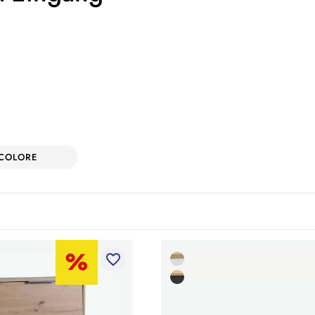
COLORE
favorite_border