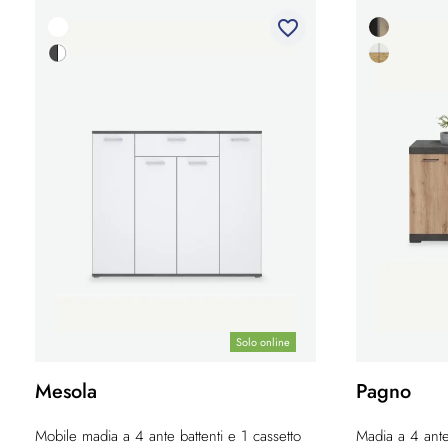
favorite_border
Solo online
Mesola
Pagno
Mobile madia a 4 ante battenti e 1 cassetto
Madia a 4 ante 