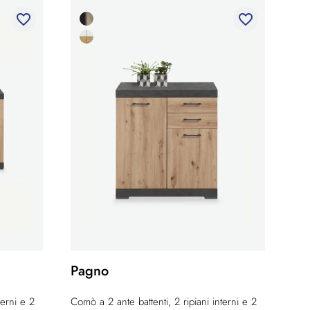
favorite_border
favorite_border
Pagno
terni e 2
Comò a 2 ante battenti, 2 ripiani interni e 2