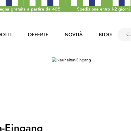
egna gratuita a partire da 40€
Spedizione entro 1-2 giorni 
OTTI
OFFERTE
NOVITÀ
BLOG
n-Eingang