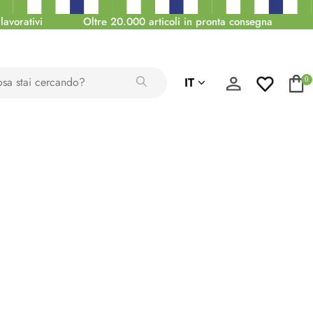
lavorativi
Oltre 20.000 articoli in pronta consegna
IT
0