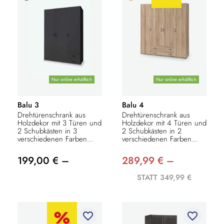
Nur online erhältlich
Nur online erhältlich
Balu 3
Balu 4
Drehtürenschrank aus
Drehtürenschrank aus
Holzdekor mit 3 Türen und
Holzdekor mit 4 Türen und
2 Schubkästen in 3
2 Schubkästen in 2
verschiedenen Farben...
verschiedenen Farben...
199,00 € –
289,99 € –
STATT 349,99 €
favorite_border
favorite_border