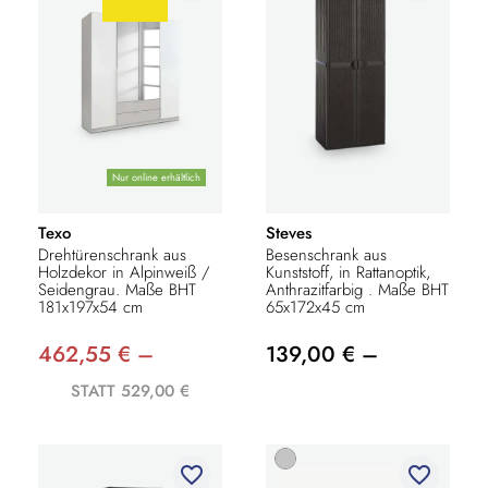
Nur online erhältlich
Texo
Steves
Drehtürenschrank aus
Besenschrank aus
Holzdekor in Alpinweiß /
Kunststoff, in Rattanoptik,
Seidengrau. Maße BHT
Anthrazitfarbig . Maße BHT
181x197x54 cm
65x172x45 cm
462,55 € –
139,00 € –
STATT 529,00 €
favorite_border
favorite_border