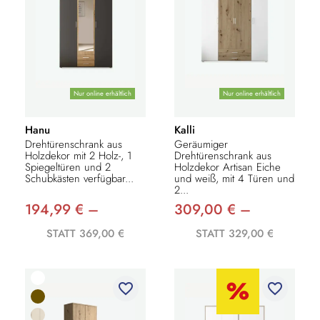
Nur online erhältlich
Nur online erhältlich
Hanu
Kalli
Drehtürenschrank aus
Geräumiger
Holzdekor mit 2 Holz-, 1
Drehtürenschrank aus
Spiegeltüren und 2
Holzdekor Artisan Eiche
Schubkästen verfügbar...
und weiß, mit 4 Türen und
2...
194,99 € –
309,00 € –
STATT 369,00 €
STATT 329,00 €
favorite_border
favorite_border