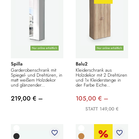
Nur online erhältlich
Nur online erhältlich
Spilla
Balu2
Garderobenschrank mit
Kleiderschrank aus
Spiegel- und Drehtüren, in
Holzdekor mit 2 Drehtüren
matt weißem Holzdekor
und 1x Kleiderstange in
und glänzender...
der Farbe Eiche...
219,00 € –
105,00 € –
STATT 149,00 €
favorite_border
favorite_border