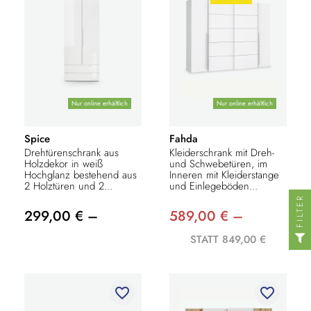
Nur online erhältlich
Nur online erhältlich
Spice
Fahda
Drehtürenschrank aus
Kleiderschrank mit Dreh-
Holzdekor in weiß
und Schwebetüren, im
Hochglanz bestehend aus
Inneren mit Kleiderstange
2 Holztüren und 2...
und Einlegeböden...
FILTER
299,00 € –
589,00 € –
STATT 849,00 €
favorite_border
favorite_border