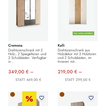
Nur online erhältlich
Cremona
Kalli
Drehtürenschrank mit 2
Drehtürenschrank aus
Holz-, 2 Spiegeltüren und
Holzdekor mit 3 Holztüren
2 Schubkästen. Verfügbar
und 2 Schubkästen, im
in...
Inneren mit...
349,00 € –
219,00 € –
STATT 469,00 €
STATT 299,00 €
favorite_border
favorite_border