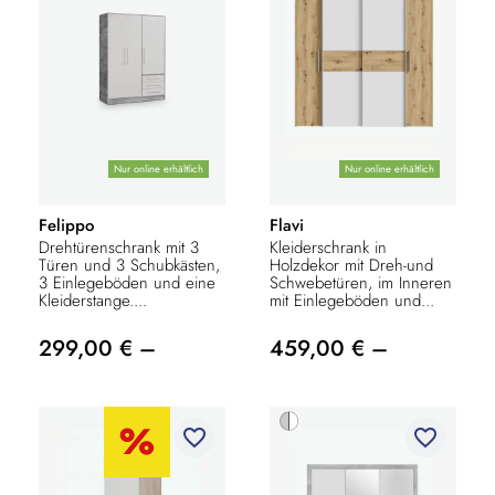
Nur online erhältlich
Nur online erhältlich
Felippo
Flavi
Drehtürenschrank mit 3
Kleiderschrank in
Türen und 3 Schubkästen,
Holzdekor mit Dreh-und
3 Einlegeböden und eine
Schwebetüren, im Inneren
Kleiderstange....
mit Einlegeböden und...
299,00 € –
459,00 € –
favorite_border
favorite_border