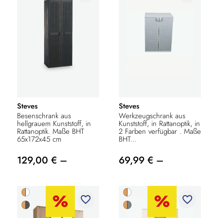
Steves
Steves
Besenschrank aus
Werkzeugschrank aus
hellgrauem Kunststoff, in
Kunststoff, in Rattanoptik, in
Rattanoptik. Maße BHT
2 Farben verfügbar . Maße
65x172x45 cm
BHT...
129,00 € –
69,99 € –
favorite_border
favorite_border