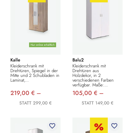
Nur online erhältlich
Kalle
Balu2
Kleiderschrank mit
Kleiderschrank mit
Drehtüren, Spiegel in der
Drehtüren aus
Mitte und 2 Schubladen in
Holzdekor, in 2
Laminat,...
verschiedenen Farben
verfügbar. Maße:...
219,00 € –
105,00 € –
STATT 299,00 €
STATT 149,00 €
favorite_border
favorite_border