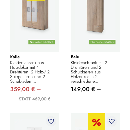
Nur online erhältlich
Nur online erhältlich
Kalle
Balu
Kleiderschrank aus
Kleiderschrank mit 2
Holzdekor mit 4
Drehtüren und 2
Drehtüren, 2 Holz-/ 2
Schubkästen aus
Spiegeltüren und 2
Holzdekor in 2
Schubladen,...
verschiedene...
359,00 € –
149,00 € –
STATT 469,00 €
favorite_border
favorite_border