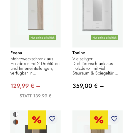
Nur online erhältlich
Nur online erhältlich
Feena
Tonino
Mehrzweckschrank aus
Vielseitiger
Holzdekor mit 2 Drehtüren
Drehtürenschrank aus
und Inneneinteilungen,
Holzdekor mit viel
verfügbar in...
Stauraum & Spiegeltür....
129,99 € –
359,00 € –
STATT 139,99 €
favorite_border
favorite_border