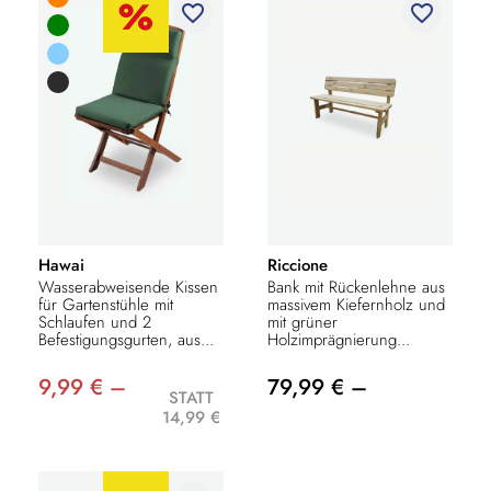
favorite_border
favorite_border
Hawai
Riccione
Wasserabweisende Kissen
Bank mit Rückenlehne aus
für Gartenstühle mit
massivem Kiefernholz und
Schlaufen und 2
mit grüner
Befestigungsgurten, aus...
Holzimprägnierung...
9,99 € –
79,99 € –
STATT
14,99 €