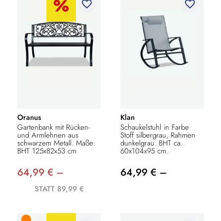
favorite_border
favorite_border
Oranus
Klan
Gartenbank mit Rücken-
Schaukelstuhl in Farbe
und Armlehnen aus
Stoff silbergrau, Rahmen
schwarzem Metall. Maße:
dunkelgrau. BHT ca.
BHT 125x82x53 cm
60x104x95 cm.
64,99 € –
64,99 € –
STATT 89,99 €