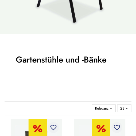
Gartenstühle und -Bänke
Relevanz
23
favorite_border
favorite_border