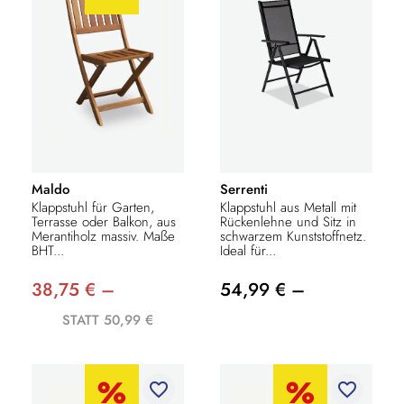
Maldo
Serrenti
Klappstuhl für Garten,
Klappstuhl aus Metall mit
Terrasse oder Balkon, aus
Rückenlehne und Sitz in
Merantiholz massiv. Maße
schwarzem Kunststoffnetz.
BHT...
Ideal für...
38,75 € –
54,99 € –
STATT 50,99 €
favorite_border
favorite_border