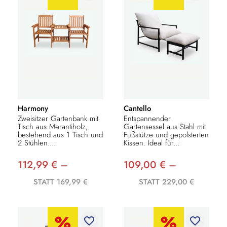
Harmony
Cantello
Zweisitzer Gartenbank mit
Entspannender
Tisch aus Merantiholz,
Gartensessel aus Stahl mit
bestehend aus 1 Tisch und
Fußstütze und gepolsterten
2 Stühlen....
Kissen. Ideal für...
112,99 € –
109,00 € –
STATT 169,99 €
STATT 229,00 €
favorite_border
favorite_border