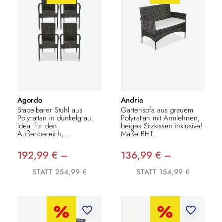
Agordo
Andria
Stapelbarer Stuhl aus
Gartensofa aus grauem
Polyrattan in dunkelgrau.
Polyrattan mit Armlehnen,
Ideal für den
beiges Sitzkissen inklusive!
Außenbereich,...
Maße BHT...
192,99 € –
136,99 € –
STATT 254,99 €
STATT 154,99 €
favorite_border
favorite_border