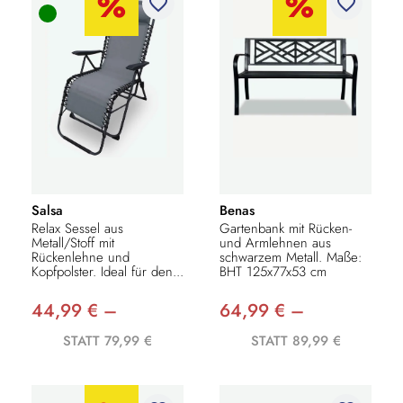
favorite_border
favorite_border
Salsa
Benas
Relax Sessel aus
Gartenbank mit Rücken-
Metall/Stoff mit
und Armlehnen aus
Rückenlehne und
schwarzem Metall. Maße:
Kopfpolster. Ideal für den...
BHT 125x77x53 cm
44,99 € –
64,99 € –
STATT 79,99 €
STATT 89,99 €