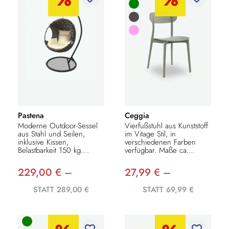
Pastena
Ceggia
Moderne Outdoor-Sessel
Vierfußstuhl aus Kunststoff
aus Stahl und Seilen,
im Vitage Stil, in
inklusive Kissen,
verschiedenen Farben
Belastbarkeit 150 kg....
verfügbar. Maße ca....
229,00 € –
27,99 € –
STATT 289,00 €
STATT 69,99 €
favorite_border
favorite_border