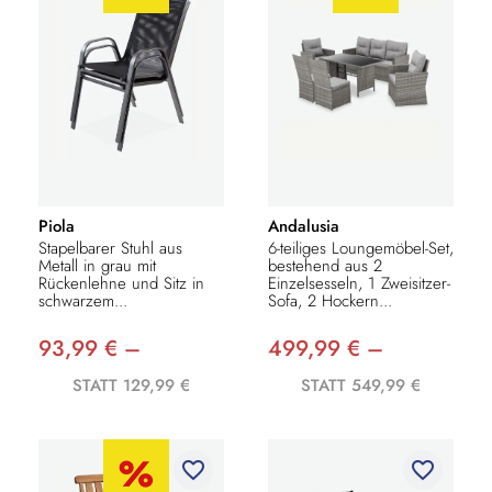
Piola
Andalusia
Stapelbarer Stuhl aus
6-teiliges Loungemöbel-Set,
Metall in grau mit
bestehend aus 2
Rückenlehne und Sitz in
Einzelsesseln, 1 Zweisitzer-
schwarzem...
Sofa, 2 Hockern...
93,99 € –
499,99 € –
STATT 129,99 €
STATT 549,99 €
favorite_border
favorite_border