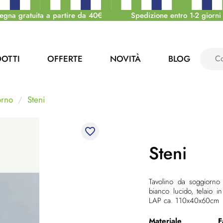
egna gratuita a partire da 40€
Spedizione entro 1-2 giorni 
OTTI
OFFERTE
NOVITÀ
BLOG
orno
Steni
favorite_border
Steni
Tavolino da soggiorno
bianco lucido, telaio i
LAP ca. 110x40x60cm
Materiale
F