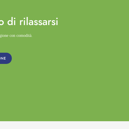
o di
rilassarsi
agione con comodità.
ONE