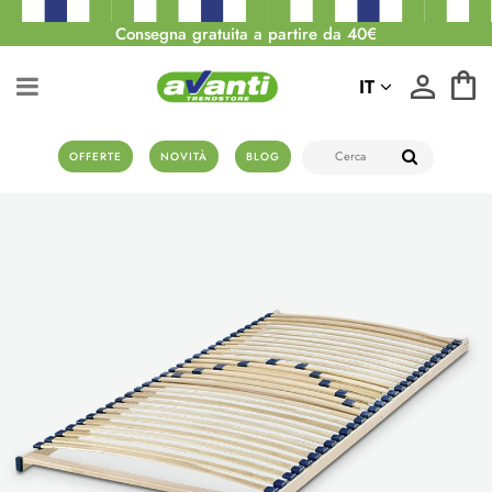
Consegna gratuita a partire da 40€
IT
OFFERTE
NOVITÀ
BLOG