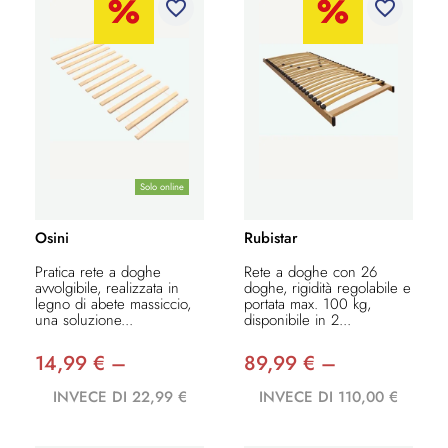
favorite_border
favorite_border
Solo online
Osini
Rubistar
Pratica rete a doghe
Rete a doghe con 26
avvolgibile, realizzata in
doghe, rigidità regolabile e
legno di abete massiccio,
portata max. 100 kg,
una soluzione...
disponibile in 2...
14,99 € –
89,99 € –
INVECE DI 22,99 €
INVECE DI 110,00 €