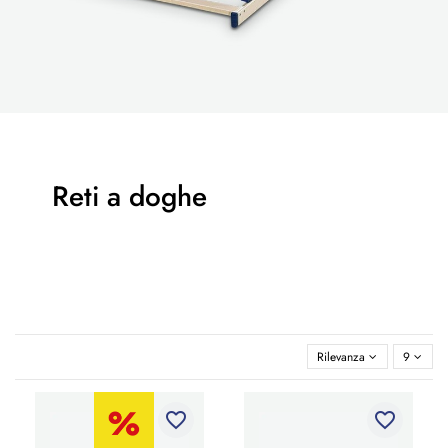
Reti a doghe
Rilevanza
9
favorite_border
favorite_border