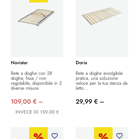
Novistar
Doria
Rete a doghe con 28
Rete a doghe avvolgibile
doghe, fissa / non
pratica, una soluzione
regolabile, disponibile in 2
veloce per la tua stanza da
diverse misure
letto....
109,00 € –
29,99 € –
INVECE DI 159,00 €
favorite_border
favorite_border