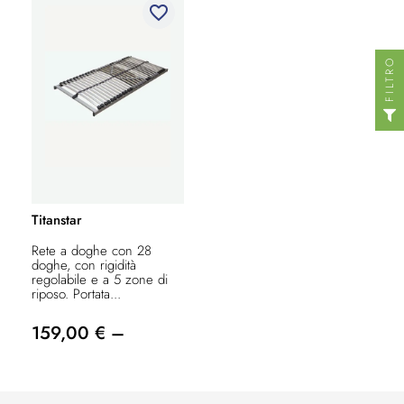
favorite_border
FILTRO
Titanstar
Rete a doghe con 28
doghe, con rigidità
regolabile e a 5 zone di
riposo. Portata...
159,00 € –