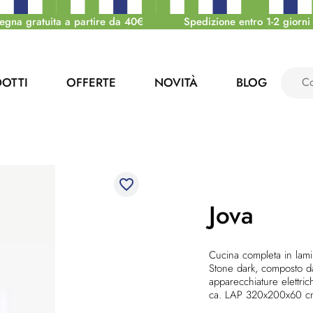
egna gratuita a partire da 40€
Spedizione entro 1-2 giorni 
OTTI
OFFERTE
NOVITÀ
BLOG
favorite_border
Jova
Cucina completa in lami
Stone dark, composto da
apparecchiature elettr
ca. LAP 320x200x60 c