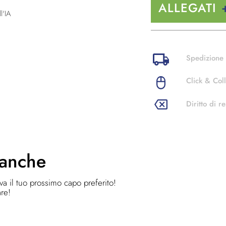
ALLEGATI
l'IA
Spedizione 
Click & Coll
Diritto di re
 anche
ova il tuo prossimo capo preferito!
are!