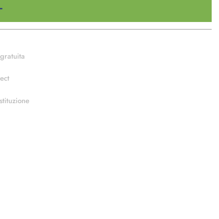
gratuita
ect
stituzione