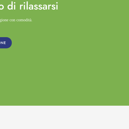
o di
rilassarsi
agione con comodità.
ONE