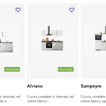
favorite_border
favorite_border
Solo online
Solo online
Alviano
Sampeyre
n laminato nel
Cucina completa in laminato nel
Cucina completa 
do e...
colore bianco...
colore bianco op