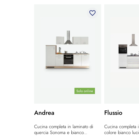
favorite_border
Solo online
Andrea
Flussio
Cucina completa in laminato di
Cucina completa i
quercia Sonoma e bianco...
colore bianco luci