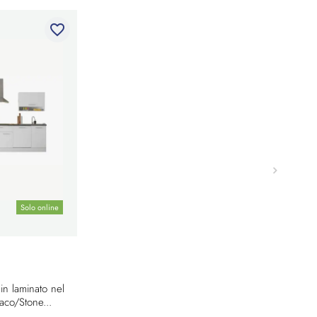
favorite_border
Solo online
in laminato nel
aco/Stone...