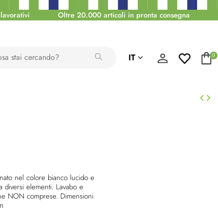
lavorativi
Oltre 20.000 articoli in pronta consegna
IT
0
nato nel colore bianco lucido e
 diversi elementi. Lavabo e
iche NON comprese. Dimensioni
m