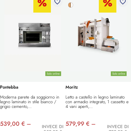
favorite_border
favorite_border
Solo online
Solo online
Pontebba
Moritz
Moderna parete da soggiorno in
Letto a castello in legno laminato
legno laminato in stile bianco /
con armadio integrato, 1 cassetto e
grigio cemento,...
4 vani aperti,...
539,00 € –
579,99 € –
INVECE DI
INVECE DI