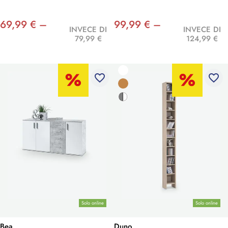
69,99 € –
99,99 € –
INVECE DI
INVECE DI
79,99 €
124,99 €
favorite_border
favorite_border
Solo online
Solo online
Bea
Duno