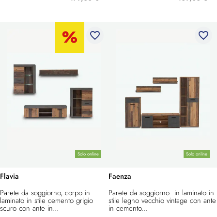
favorite_border
favorite_border
Solo online
Solo online
Flavia
Faenza
Parete da soggiorno, corpo in
Parete da soggiorno in laminato in
laminato in stile cemento grigio
stile legno vecchio vintage con ante
scuro con ante in...
in cemento...