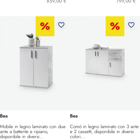
859,00 €
799,00 €
favorite_border
favorite_border
Bea
Bea
Mobile in legno laminato con due
Comó in legno laminato con 3 ante
ante a battente e ripiano,
e 2 cassetti, disponibile in diversi
disponibile in diversi...
colori....