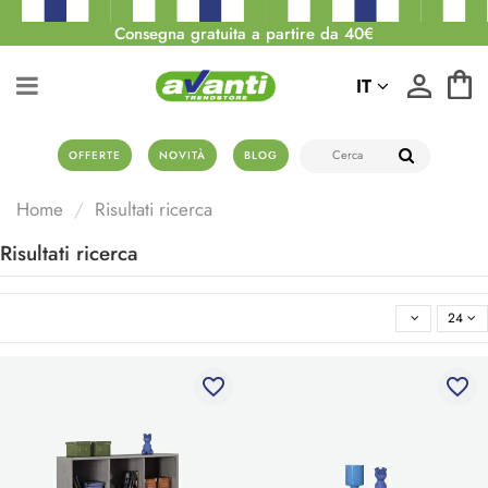
Consegna gratuita a partire da 40€
IT
OFFERTE
NOVITÀ
BLOG
Home
Risultati ricerca
Risultati ricerca
24
favorite_border
favorite_border