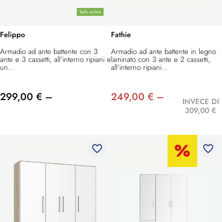
Solo online
Felippo
Fathie
Armadio ad ante battente con 3
Armadio ad ante battente in legno
ante e 3 cassetti, all'interno ripiani e
laminato con 3 ante e 2 cassetti,
un...
all'interno ripiani...
299,00 € –
249,00 € –
INVECE DI
309,00 €
favorite_border
favorite_border