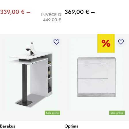
339,00 € –
369,00 € –
INVECE DI
449,00 €
favorite_border
favorite_border
Solo online
Solo online
Barakus
Optima