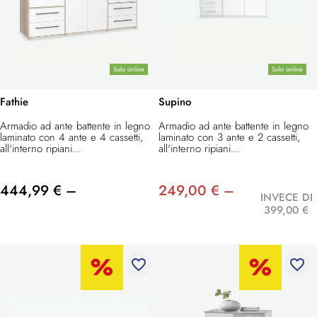
Solo online
Solo online
Fathie
Supino
Armadio ad ante battente in legno
Armadio ad ante battente in legno
laminato con 4 ante e 4 cassetti,
laminato con 3 ante e 2 cassetti,
all'interno ripiani...
all'interno ripiani...
444,99 € –
249,00 € –
INVECE DI
399,00 €
favorite_border
favorite_border