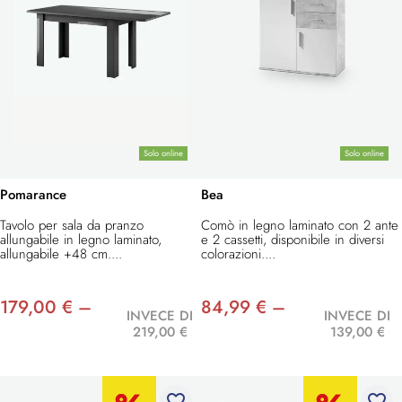
Solo online
Solo online
Pomarance
Bea
Tavolo per sala da pranzo
Comò in legno laminato con 2 ante
allungabile in legno laminato,
e 2 cassetti, disponibile in diversi
allungabile +48 cm....
colorazioni....
179,00 € –
84,99 € –
INVECE DI
INVECE DI
219,00 €
139,00 €
favorite_border
favorite_border