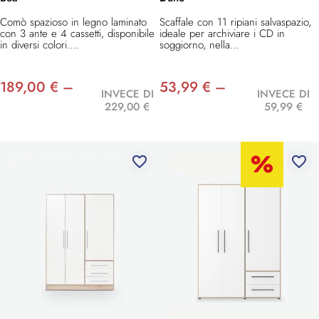
Comò spazioso in legno laminato
Scaffale con 11 ripiani salvaspazio,
con 3 ante e 4 cassetti, disponibile
ideale per archiviare i CD in
in diversi colori....
soggiorno, nella...
189,00 € –
53,99 € –
INVECE DI
INVECE DI
229,00 €
59,99 €
favorite_border
favorite_border