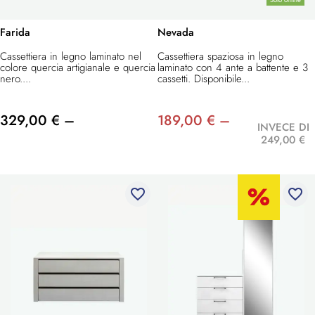
Solo online
Farida
Nevada
Cassettiera in legno laminato nel
Cassettiera spaziosa in legno
colore quercia artigianale e quercia
laminato con 4 ante a battente e 3
nero....
cassetti. Disponibile...
329,00 € –
189,00 € –
INVECE DI
249,00 €
favorite_border
favorite_border