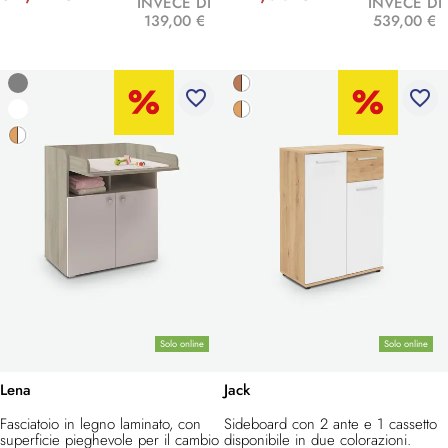
INVECE DI
INVECE DI
139,00 €
539,00 €
favorite_border
favorite_border
Solo online
Solo online
Lena
Jack
Fasciatoio in legno laminato, con
Sideboard con 2 ante e 1 cassetto
superficie pieghevole per il cambio
disponibile in due colorazioni.