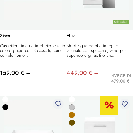
Solo online
Sisco
Elisa
Cassettiera interna in effetto tessuto
Mobile guardaroba in legno
colore grigio con 3 cassetti, come
laminato con specchio, vano per
complemento...
appendere gli abiti e una...
159,00 € –
449,00 € –
INVECE DI
479,00 €
favorite_border
favorite_border