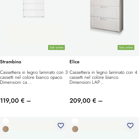
Solo online
Solo online
Strambino
Elice
Cassettiera in legno laminato con 3
Cassettiera in legno laminato con 4
cassetti nel colore bianco opaco.
cassetti nel colore bianco.
Dimensioni ca....
Dimensioni LAP...
119,00 € –
209,00 € –
favorite_border
favorite_border