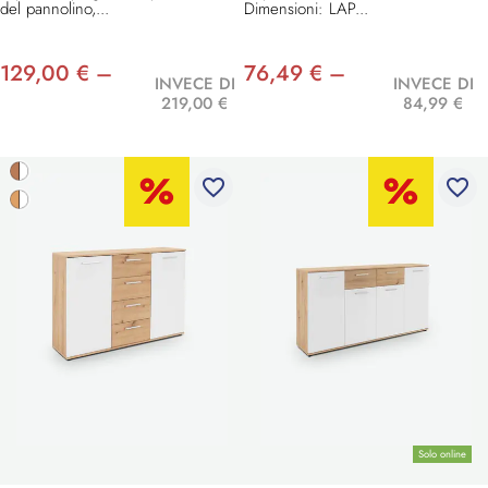
del pannolino,...
Dimensioni: LAP...
129,00 € –
76,49 € –
INVECE DI
INVECE DI
219,00 €
84,99 €
favorite_border
favorite_border
Solo online