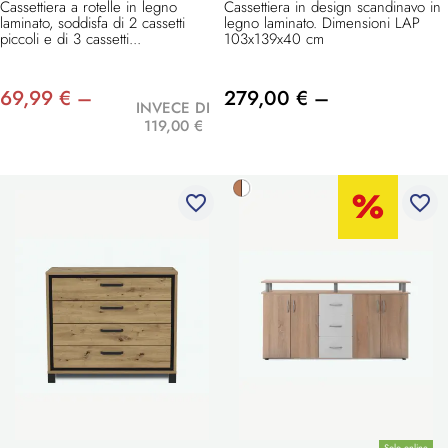
Cassettiera a rotelle in legno
Cassettiera in design scandinavo in
laminato, soddisfa di 2 cassetti
legno laminato. Dimensioni LAP
piccoli e di 3 cassetti...
103x139x40 cm
69,99 € –
279,00 € –
INVECE DI
119,00 €
favorite_border
favorite_border