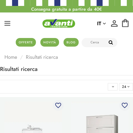
Consegna gratuita a partire da 40€
IT
OFFERTE
NOVITÀ
BLOG
Home
Risultati ricerca
Risultati ricerca
24
favorite_border
favorite_border