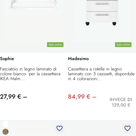
Solo online
Solo online
Sophie
Madesimo
Fasciatoio in legno laminato di
Cassettiera a rotelle in legno
colore bianco per la cassettiera
laminato con 3 casssetti, disponibile
IKEA Malm....
in 4 colorazioni...
27,99 € –
84,99 € –
INVECE DI
129,00 €
favorite_border
favorite_border