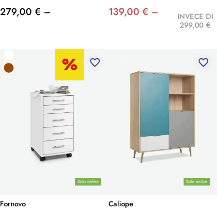
279,00 € –
139,00 € –
INVECE DI
299,00 €
favorite_border
favorite_border
Solo online
Solo online
Fornovo
Caliope