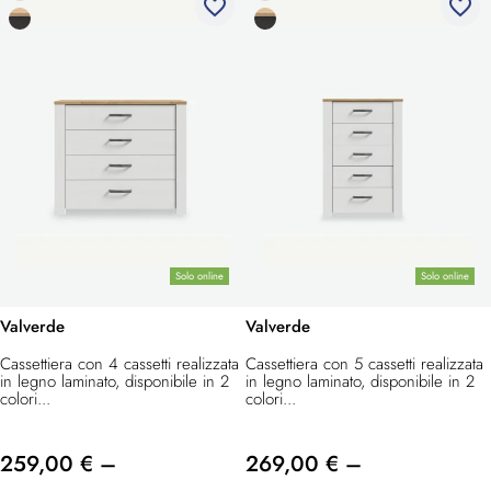
favorite_border
favorite_border
Solo online
Solo online
Valverde
Valverde
Cassettiera con 4 cassetti realizzata
Cassettiera con 5 cassetti realizzata
in legno laminato, disponibile in 2
in legno laminato, disponibile in 2
colori...
colori...
259,00 € –
269,00 € –