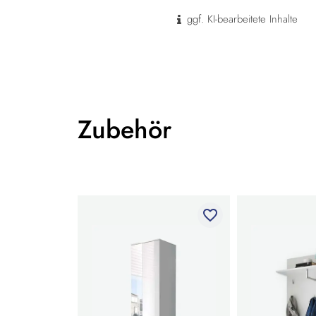
ggf. KI-bearbeitete Inhalte
Zubehör
favorite_border