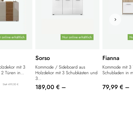
 online erhältlich
Nur online erhältlich
Nu
Sorso
Fianna
lzdekor mit 3
Kommode / Sideboard aus
Kommode mit 3 
2 Türen in...
Holzdekor mit 3 Schubkästen und
Schubladen in m
3...
Statt 499,00 €
189,00 € –
79,99 € –