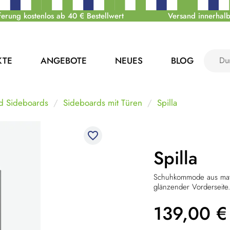
ferung kostenlos ab 40 € Bestellwert
Versand innerhalb
KTE
ANGEBOTE
NEUES
BLOG
 Sideboards
Sideboards mit Türen
Spilla
favorite_border
Spilla
Schuhkommode aus mat
glänzender Vorderseit
139,00
€