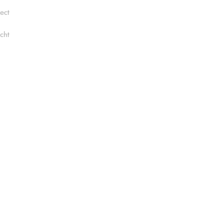
ect
cht