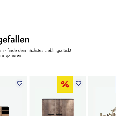
gefallen
n - finde dein nächstes Lieblingsstück!
 inspirieren!
favorite_border
favorite_border