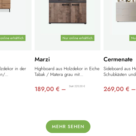
online erhältlich
Nur online erhältlich
Nur
Marzi
Cermenate
zdekor in der
Highboard aus Holzdekor in Eiche
Sideboard aus Ho
n/...
Tabak / Matera grau mit...
Schubkästen und 
Statt 229,00 €
189,00 € –
269,00 € –
MEHR SEHEN