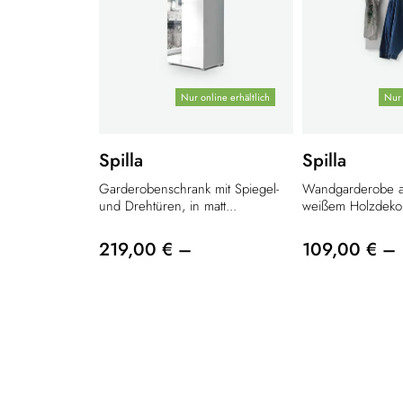
Nur online erhältlich
Nur 
Spilla
Spilla
Garderobenschrank mit Spiegel-
Wandgarderobe a
und Drehtüren, in matt...
weißem Holzdekor
219,00 € –
109,00 € –