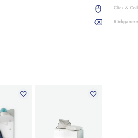
Click & Coll
Rückgabere
favorite_border
favorite_border