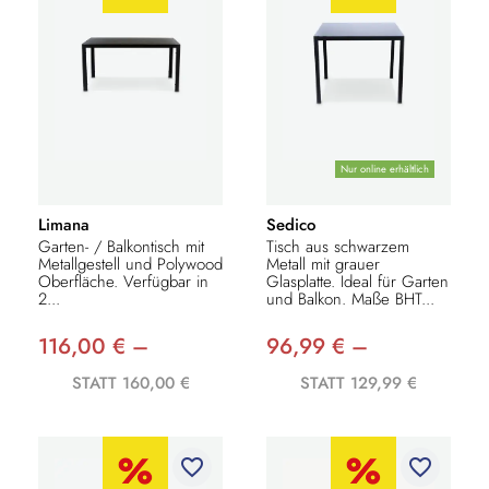
Nur online erhältlich
Limana
Sedico
Garten- / Balkontisch mit
Tisch aus schwarzem
Metallgestell und Polywood
Metall mit grauer
Oberfläche. Verfügbar in
Glasplatte. Ideal für Garten
2...
und Balkon. Maße BHT...
116,00 € –
96,99 € –
STATT 160,00 €
STATT 129,99 €
favorite_border
favorite_border