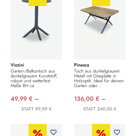
Vizzini
Pinasca
Garten-/Balkontisch aus
Tisch aus dunkelgrauem
dunkelgrauem Kunststoff,
Metall mit Glasplatte in
robust und wetterfest.
Holzoptik. Ideal für deinen
Maße BH ca....
Garten oder...
49,99 € –
136,00 € –
STATT 99,99 €
STATT 249,00 €
favorite_border
favorite_border