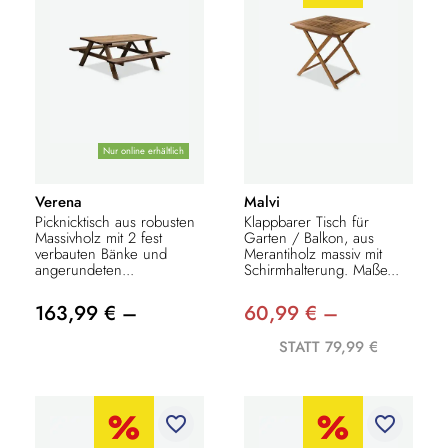
Nur online erhältlich
Verena
Malvi
Picknicktisch aus robusten
Klappbarer Tisch für
Massivholz mit 2 fest
Garten / Balkon, aus
verbauten Bänke und
Merantiholz massiv mit
angerundeten...
Schirmhalterung. Maße...
163,99 € –
60,99 € –
STATT 79,99 €
favorite_border
favorite_border