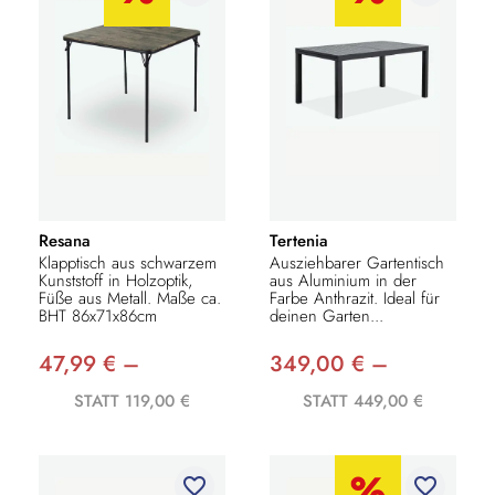
Resana
Tertenia
Klapptisch aus schwarzem
Ausziehbarer Gartentisch
Kunststoff in Holzoptik,
aus Aluminium in der
Füße aus Metall. Maße ca.
Farbe Anthrazit. Ideal für
BHT 86x71x86cm
deinen Garten...
47,99 € –
349,00 € –
STATT 119,00 €
STATT 449,00 €
favorite_border
favorite_border