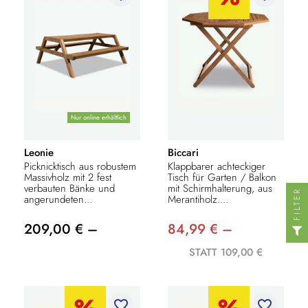
Nur online erhältlich
Leonie
Biccari
Picknicktisch aus robustem
Klappbarer achteckiger
Massivholz mit 2 fest
Tisch für Garten / Balkon
verbauten Bänke und
mit Schirmhalterung, aus
FILTER
angerundeten...
Merantiholz....
209,00 € –
84,99 € –
STATT 109,00 €
favorite_border
favorite_border