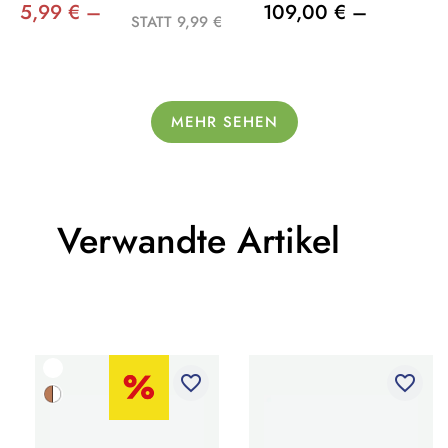
5,99 € –
109,00 € –
STATT 9,99 €
MEHR SEHEN
Verwandte Artikel
favorite_border
favorite_border