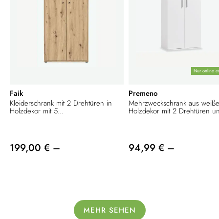
Nur online er
Faik
Premeno
Kleiderschrank mit 2 Drehtüren in
Mehrzweckschrank aus weiß
Holzdekor mit 5...
Holzdekor mit 2 Drehtüren un
199,00 € –
94,99 € –
MEHR SEHEN