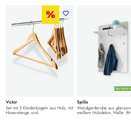
favorite_border
Nur online er
Victor
Spilla
Set mit 5 Kleiderbügeln aus Holz, mit
Wandgarderobe aus glänzen
Hosenstange und...
weißem Holzdekor, Maße: BHT