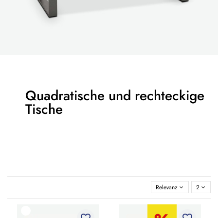
Quadratische und rechteckige
Tische
Relevanz
2
favorite_border
favorite_border