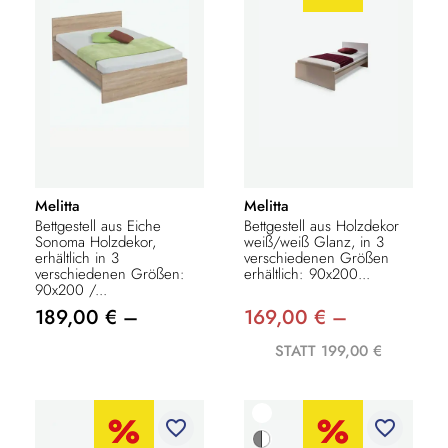
Melitta
Melitta
Bettgestell aus Eiche
Bettgestell aus Holzdekor
Sonoma Holzdekor,
weiß/weiß Glanz, in 3
erhältlich in 3
verschiedenen Größen
verschiedenen Größen:
erhältlich: 90x200...
90x200 /...
189,00 € –
169,00 € –
STATT 199,00 €
favorite_border
favorite_border