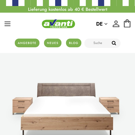
Lieferung kostenlos ab 40 € Bestellwert
DE
ANGEBOTE
NEUES
BLOG