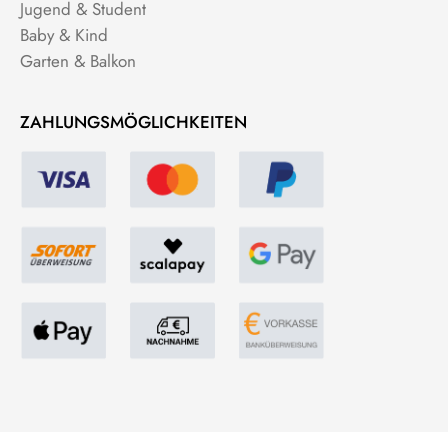
Jugend & Student
Baby & Kind
Garten & Balkon
ZAHLUNGSMÖGLICHKEITEN