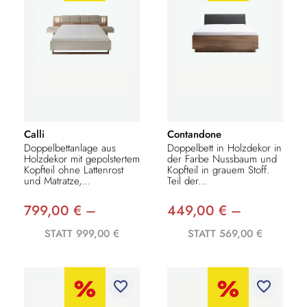
Calli
Contandone
Doppelbettanlage aus
Doppelbett in Holzdekor in
Holzdekor mit gepolstertem
der Farbe Nussbaum und
Kopfteil ohne Lattenrost
Kopfteil in grauem Stoff.
und Matratze,...
Teil der...
799,00 € –
449,00 € –
STATT 999,00 €
STATT 569,00 €
favorite_border
favorite_border