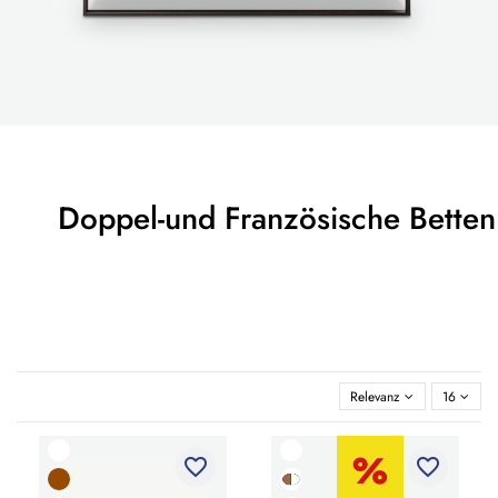
Doppel-und Französische Betten
Relevanz
16
favorite_border
favorite_border