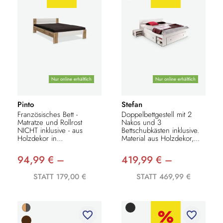
Nur online erhältlich
Nur online erhältlich
Pinto
Stefan
Französisches Bett -
Doppelbettgestell mit 2
Matratze und Rollrost
Nakos und 3
NICHT inklusive - aus
Bettschubkästen inklusive.
Holzdekor in...
Material aus Holzdekor,...
94,99 € –
419,99 € –
STATT 179,00 €
STATT 469,99 €
favorite_border
favorite_border