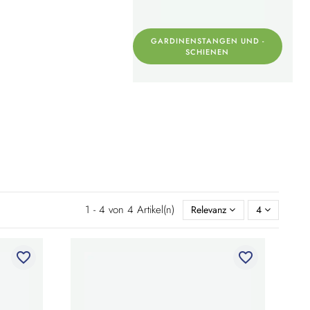
GARDINENSTANGEN UND -
SCHIENEN
1 - 4 von 4 Artikel(n)
Relevanz
4
favorite_border
favorite_border