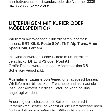
an
info@avantishop.it
sendest
oder die Nummer 0039-
0473 723550
kontaktierst
.
LIEFERUNGEN MIT KURIER ODER
MÖBELSPEDITION
Wir liefern mit folgenden Kurierdiensten
innerhalb
Italiens
:
BRT
,
GLS
,
Poste SDA,
TNT,
AlpiTrans, Arco
Spedizioni, Fercam.
Ins Ausland werden kleine Pakete mit Kurierdienst
verschickt:
DHL
,
UPS
od
er
Post AT
Große Pakete werden mit der Möbelspedition
DB
Schenker
verschickt.
Ausnahme:
Lagune von Venedig
ist ausgeschlossen.
Wir liefern nur bis bis zum
Tronchetto
und nicht auf die
Insel, der Aufpreis für diese Lieferung kann bei uns
angefragt werden.
Änderung der Lieferadresse:
Bei einer noch nicht
verschickten Bestellung
kannst
du
die Lieferadresse noch
ändern, falls
du
das
wünschst
. Bitte schick
e
uns eine