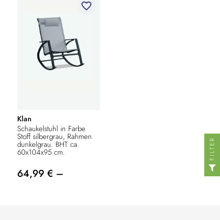
favorite_border
Klan
Schaukelstuhl in Farbe
Stoff silbergrau, Rahmen
FILTER
dunkelgrau. BHT ca.
60x104x95 cm.
64,99 € –