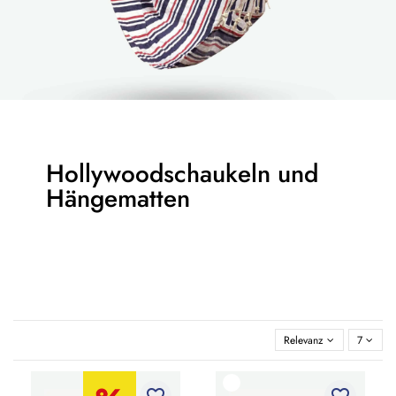
Hollywoodschaukeln und
Hängematten
Relevanz
7
favorite_border
favorite_border