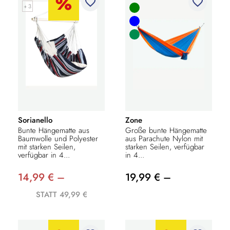
favorite_border
favorite_border
+ 3
Sorianello
Zone
Bunte Hängematte aus
Große bunte Hängematte
Baumwolle und Polyester
aus Parachute Nylon mit
mit starken Seilen,
starken Seilen, verfügbar
verfügbar in 4...
in 4...
14,99 € –
19,99 € –
STATT 49,99 €