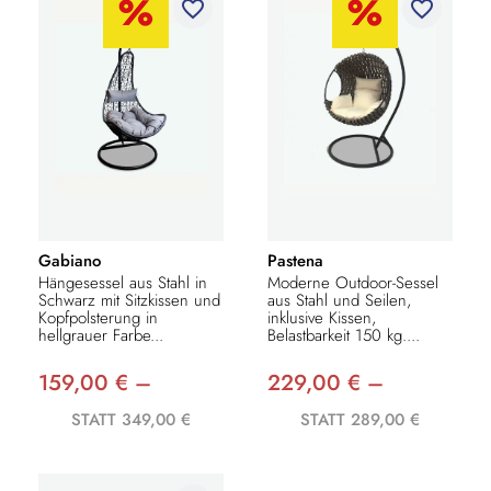
favorite_border
favorite_border
Gabiano
Pastena
Hängesessel aus Stahl in
Moderne Outdoor-Sessel
Schwarz mit Sitzkissen und
aus Stahl und Seilen,
Kopfpolsterung in
inklusive Kissen,
hellgrauer Farbe...
Belastbarkeit 150 kg....
159,00 € –
229,00 € –
STATT 349,00 €
STATT 289,00 €