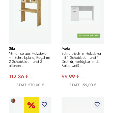
Nur online erhältlich
Sila
Meta
Minioffice aus Holzdekor
Schreibtisch in Holzdekor
mit Schreibplatte, Regal mit
mit 1 Schubladen und 1
2 Schubkästen und 3
Drehtür, verfügbar in der
offenen...
Farbe weiß...
112,36 € –
99,99 € –
STATT 270,00 €
STATT 159,00 €
favorite_border
favorite_border