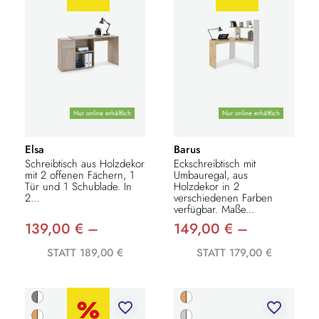
Nur online erhältlich
Nur online erhältlich
Elsa
Barus
Schreibtisch aus Holzdekor
Eckschreibtisch mit
mit 2 offenen Fächern, 1
Umbauregal, aus
Tür und 1 Schublade. In
Holzdekor in 2
2...
verschiedenen Farben
verfügbar. Maße...
139,00 € –
149,00 € –
STATT 189,00 €
STATT 179,00 €
favorite_border
favorite_border