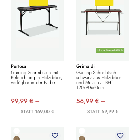
Nur online erhältlich
Pertosa
Grimaldi
Gaming Schreibtisch mit
Gaming Schreibtsich
Beleuchtung in Holzdekor,
schwarz aus Holzdekor
verfügbar in der Farbe...
und Metall ca. BHT
120x90x60cm
99,99 € –
56,99 € –
STATT 169,00 €
STATT 59,99 €
favorite_border
favorite_border