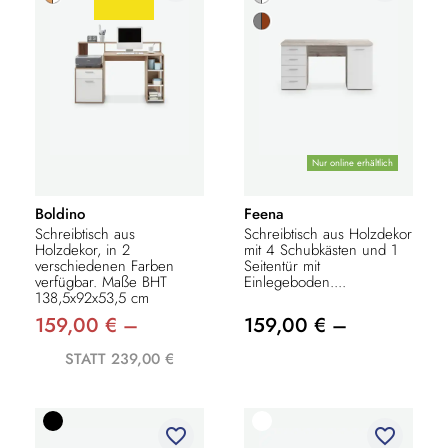
Nur online erhältlich
Boldino
Feena
Schreibtisch aus
Schreibtisch aus Holzdekor
Holzdekor, in 2
mit 4 Schubkästen und 1
verschiedenen Farben
Seitentür mit
verfügbar. Maße BHT
Einlegeboden....
138,5x92x53,5 cm
159,00 € –
159,00 € –
STATT 239,00 €
favorite_border
favorite_border