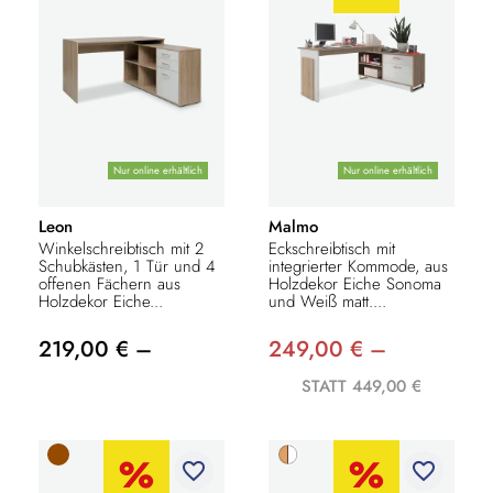
Nur online erhältlich
Nur online erhältlich
Leon
Malmo
Winkelschreibtisch mit 2
Eckschreibtisch mit
Schubkästen, 1 Tür und 4
integrierter Kommode, aus
offenen Fächern aus
Holzdekor Eiche Sonoma
Holzdekor Eiche...
und Weiß matt....
219,00 € –
249,00 € –
STATT 449,00 €
favorite_border
favorite_border