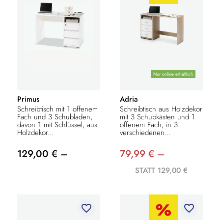
Nur online erhältlich
Primus
Adria
Schreibtisch mit 1 offenem
Schreibtisch aus Holzdekor
Fach und 3 Schubladen,
mit 3 Schubkästen und 1
davon 1 mit Schlüssel, aus
offenem Fach, in 3
Holzdekor...
verschiedenen...
129,00 € –
79,99 € –
STATT 129,00 €
favorite_border
favorite_border