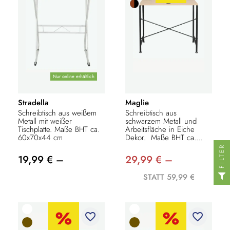
Nur online erhältlich
Stradella
Maglie
Schreibtisch aus weißem
Schreibtisch aus
Metall mit weißer
schwarzem Metall und
Tischplatte. Maße BHT ca.
Arbeitsfläche in Eiche
60x70x44 cm
Dekor. Maße BHT ca....
FILTER
19,99 € –
29,99 € –
STATT 59,99 €
favorite_border
favorite_border