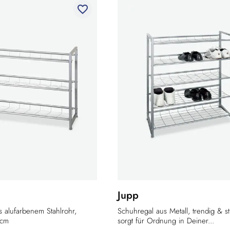
favorite_border
Jupp
 alufarbenem Stahlrohr,
Schuhregal aus Metall, trendig & stil
 cm
sorgt für Ordnung in Deiner...