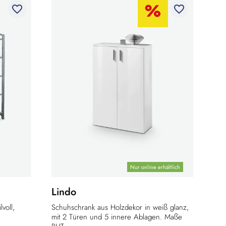
favorite_border
favorite_border
Nur online erhältlich
Lindo
voll,
Schuhschrank aus Holzdekor in weiß glanz,
mit 2 Türen und 5 innere Ablagen. Maße