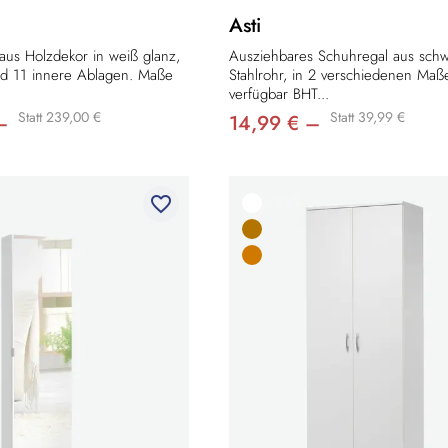
Asti
aus Holzdekor in weiß glanz,
Ausziehbares Schuhregal aus sch
nd 11 innere Ablagen. Maße
Stahlrohr, in 2 verschiedenen Maß
verfügbar BHT...
Statt 239,00 €
Statt 39,99 €
–
14,99 € –
favorite_border