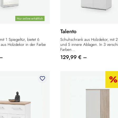
Nur online erhältlich
Talento
it 1 Spiegeltür, bietet 6
Schuhschrank aus Holzdekor, mit 
 aus Holzdekor in der Farbe
und 5 innere Ablagen. In 3 versc
Farben...
 –
129,99 € –
favorite_border