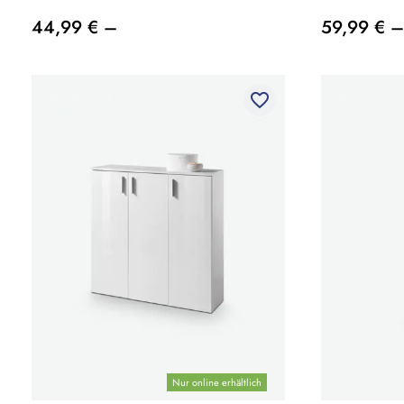
44,99 € –
59,99 € –
favorite_border
Nur online erhältlich