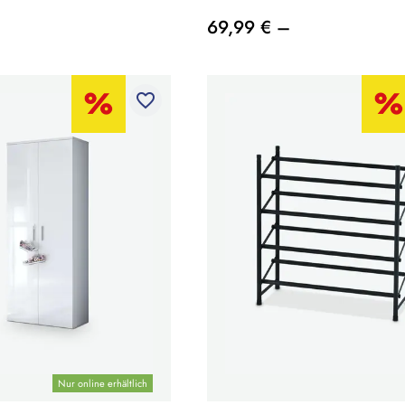
69,99 € –
favorite_border
Nur online erhältlich