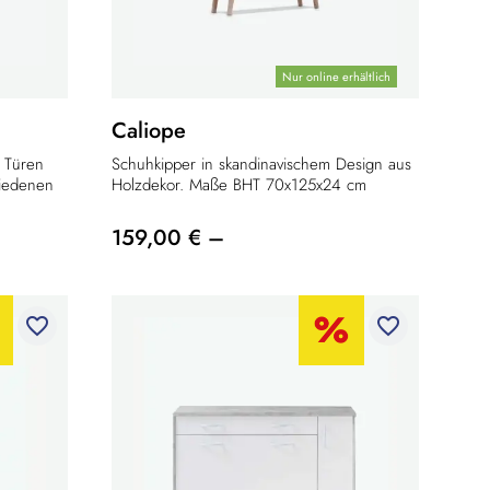
Nur online erhältlich
Caliope
2 Türen
Schuhkipper in skandinavischem Design aus
hiedenen
Holzdekor. Maße BHT 70x125x24 cm
159,00 € –
favorite_border
favorite_border