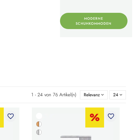
MODERNE
SCHUHKOMMODEN
1 - 24 von 76 Artikel(n)
Relevanz
24
favorite_border
favorite_border