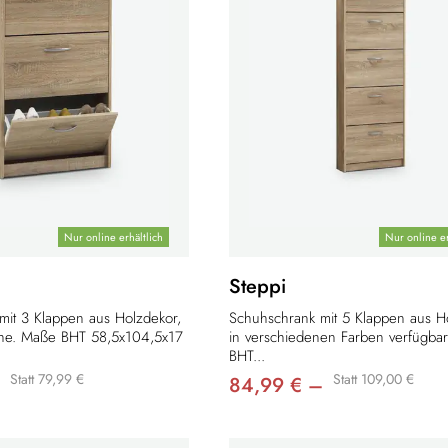
Nur online erhältlich
Nur online er
Steppi
mit 3 Klappen aus Holzdekor,
Schuhschrank mit 5 Klappen aus H
he. Maße BHT 58,5x104,5x17
in verschiedenen Farben verfügba
BHT...
Statt 79,99 €
Statt 109,00 €
84,99 € –