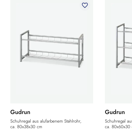
favorite_border
Gudrun
Gudrun
Schuhregal aus alufarbenem Stahlrohr,
Schuhregal aus
ca. 80x38x30 cm
ca. 80x60x30