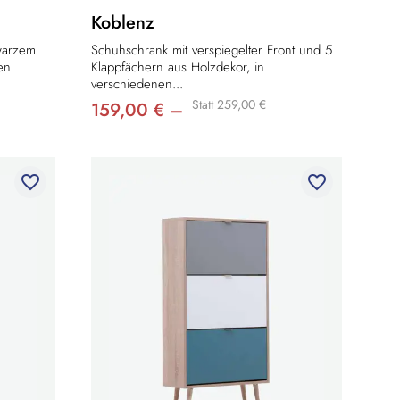
Koblenz
warzem
Schuhschrank mit verspiegelter Front und 5
en
Klappfächern aus Holzdekor, in
verschiedenen...
Statt 259,00 €
159,00 € –
favorite_border
favorite_border