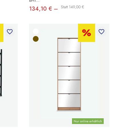
BHT...
Statt 149,00 €
134,10 € –
favorite_border
favorite_border
Nur online erhältlich