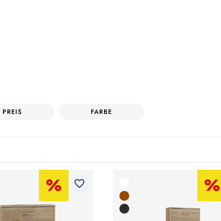
PREIS
FARBE
favorite_border