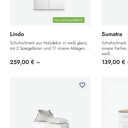
Nur online erhältlich
Lindo
Sumatra
Schuhschrank aus Holzdekor in weiß glanz,
Schuhschrank m
mit 2 Spiegeltüren und 11 innere Ablagen....
innere Fächer,
weiß....
259,00 € –
139,00 €
favorite_border