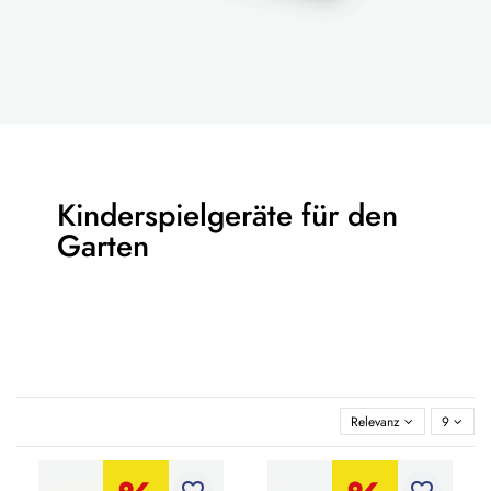
Kinderspielgeräte für den
Garten
Relevanz
9
favorite_border
favorite_border