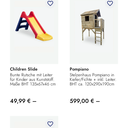
favorite_border
favorite_border
Children Slide
Pompiano
Bunte Rutsche mit Leiter
Stelzenhaus Pompiano in
für Kinder aus Kunststoff.
Kiefer/Fichte + inkl. Leiter.
Maße BHT 135x67x46 cm
BHT ca. 120x290x190cm
49,99 € –
599,00 € –
favorite_border