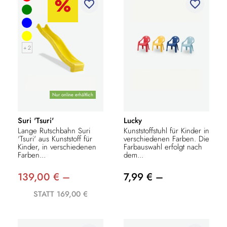
favorite_border
favorite_border
+ 2
Nur online erhältlich
Suri 'Tsuri'
Lucky
Lange Rutschbahn Suri
Kunststoffstuhl für Kinder in
'Tsuri' aus Kunststoff für
verschiedenen Farben. Die
Kinder, in verschiedenen
Farbauswahl erfolgt nach
Farben...
dem...
139,00 € –
7,99 € –
STATT 169,00 €