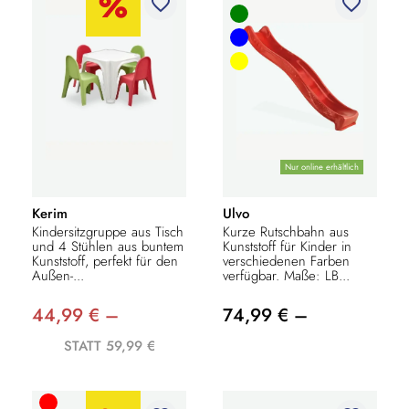
favorite_border
favorite_border
Nur online erhältlich
Kerim
Ulvo
Kindersitzgruppe aus Tisch
Kurze Rutschbahn aus
und 4 Stühlen aus buntem
Kunststoff für Kinder in
Kunststoff, perfekt für den
verschiedenen Farben
Außen-...
verfügbar. Maße: LB...
44,99 € –
74,99 € –
STATT 59,99 €