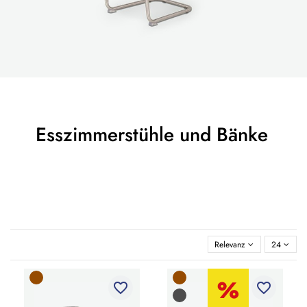
Esszimmerstühle und Bänke
Relevanz
24
favorite_border
favorite_border