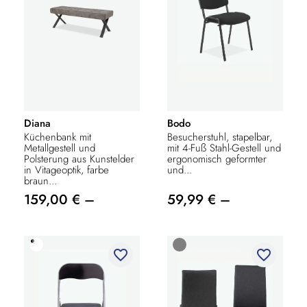
Diana
Bodo
Küchenbank mit
Besucherstuhl, stapelbar,
Metallgestell und
mit 4-Fuß Stahl-Gestell und
Polsterung aus Kunstelder
ergonomisch geformter
in Vitageoptik, farbe
und...
braun...
159,00 € –
59,99 € –
favorite_border
favorite_border