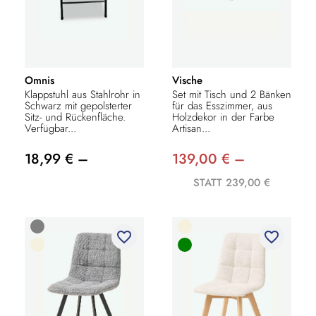
Omnis
Vische
Klappstuhl aus Stahlrohr in
Set mit Tisch und 2 Bänken
Schwarz mit gepolsterter
für das Esszimmer, aus
Sitz- und Rückenfläche.
Holzdekor in der Farbe
Verfügbar...
Artisan...
18,99 € –
139,00 € –
STATT 239,00 €
favorite_border
favorite_border