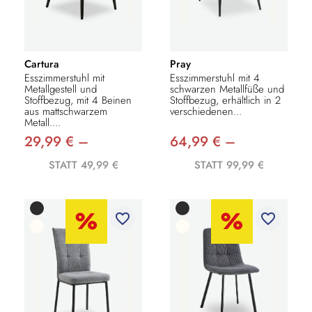
Cartura
Pray
Esszimmerstuhl mit
Esszimmerstuhl mit 4
Metallgestell und
schwarzen Metallfüße und
Stoffbezug, mit 4 Beinen
Stoffbezug, erhältlich in 2
aus mattschwarzem
verschiedenen...
Metall....
29,99 € –
64,99 € –
STATT 49,99 €
STATT 99,99 €
favorite_border
favorite_border