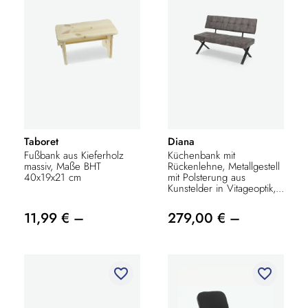
Taboret
Diana
Fußbank aus Kieferholz
Küchenbank mit
massiv, Maße BHT
Rückenlehne, Metallgestell
40x19x21 cm
mit Polsterung aus
Kunstelder in Vitageoptik,...
11,99 € –
279,00 € –
favorite_border
favorite_border