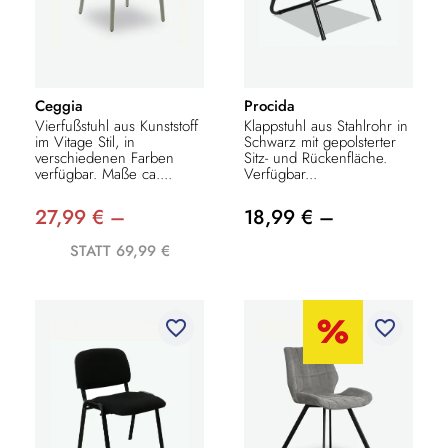
Ceggia
Procida
Vierfußstuhl aus Kunststoff
Klappstuhl aus Stahlrohr in
im Vitage Stil, in
Schwarz mit gepolsterter
verschiedenen Farben
Sitz- und Rückenfläche.
verfügbar. Maße ca....
Verfügbar...
27,99 € –
18,99 € –
STATT 69,99 €
favorite_border
favorite_border