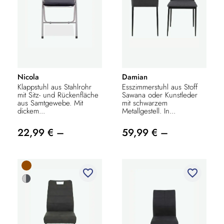
Nicola
Damian
Klappstuhl aus Stahlrohr
Esszimmerstuhl aus Stoff
mit Sitz- und Rückenfläche
Sawana oder Kunstleder
aus Samtgewebe. Mit
mit schwarzem
dickem...
Metallgestell. In...
22,99 € –
59,99 € –
favorite_border
favorite_border