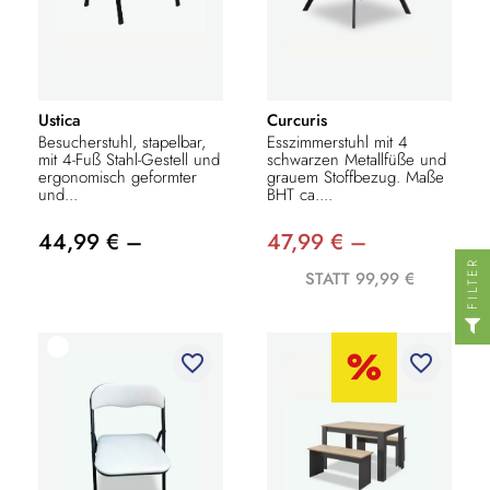
Ustica
Curcuris
Besucherstuhl, stapelbar,
Esszimmerstuhl mit 4
mit 4-Fuß Stahl-Gestell und
schwarzen Metallfüße und
ergonomisch geformter
grauem Stoffbezug. Maße
und...
BHT ca....
44,99 € –
47,99 € –
FILTER
STATT 99,99 €
favorite_border
favorite_border