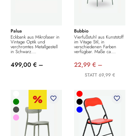
Palua
Bubbio
Eckbank aus Mikrofaser in
Vierfußstuhl aus Kunststoff
Vintage Optik und
im Vitage Stil, in
verchromtes Metallgestell
verschiedenen Farben
in Schwarz....
verfügbar. Maße ca....
499,00 € –
22,99 € –
STATT 69,99 €
favorite_border
favorite_border