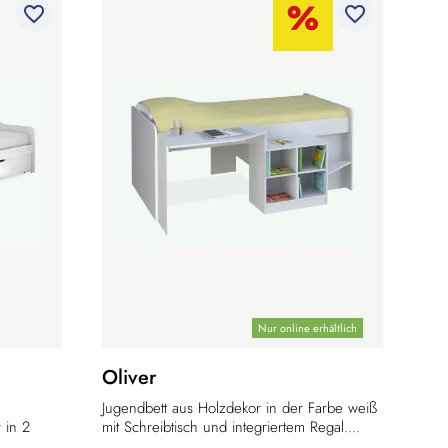
favorite_border
favorite_border
Nur online erhältlich
Oliver
Jugendbett aus Holzdekor in der Farbe weiß
 in 2
mit Schreibtisch und integriertem Regal....