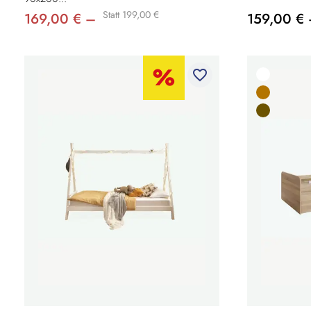
Statt 199,00 €
169,00 € –
159,00 €
favorite_border