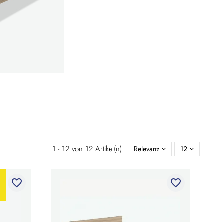
1 - 12 von 12 Artikel(n)
Relevanz
12
favorite_border
favorite_border