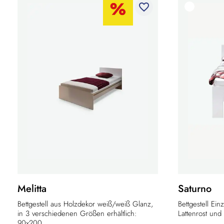
favorite_border
Melitta
Saturno
Bettgestell aus Holzdekor weiß/weiß Glanz,
Bettgestell Ei
in 3 verschiedenen Größen erhältlich:
Lattenrost und 
90x200...