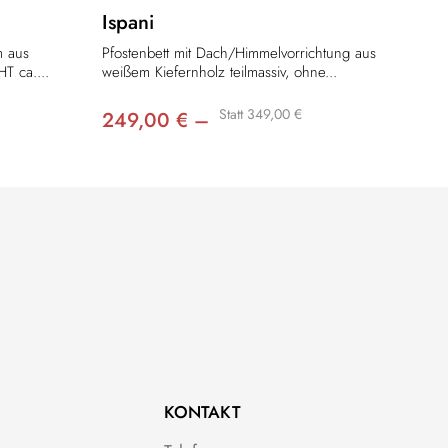
Ispani
m aus
Pfostenbett mit Dach/Himmelvorrichtung aus
T ca....
weißem Kiefernholz teilmassiv, ohne...
Statt 349,00 €
249,00 € –
KONTAKT