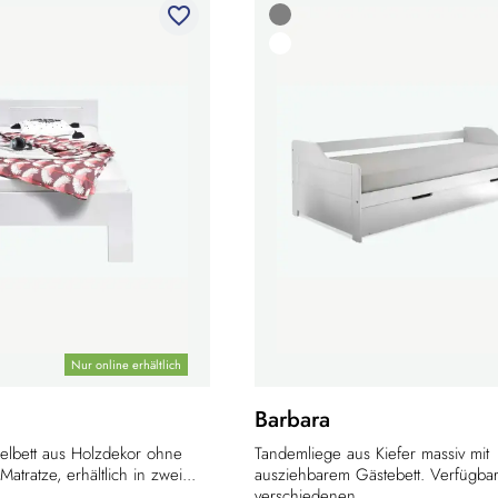
favorite_border
Nur online erhältlich
Barbara
nzelbett aus Holzdekor ohne
Tandemliege aus Kiefer massiv mit
Matratze, erhältlich in zwei...
ausziehbarem Gästebett. Verfügbar
verschiedenen...