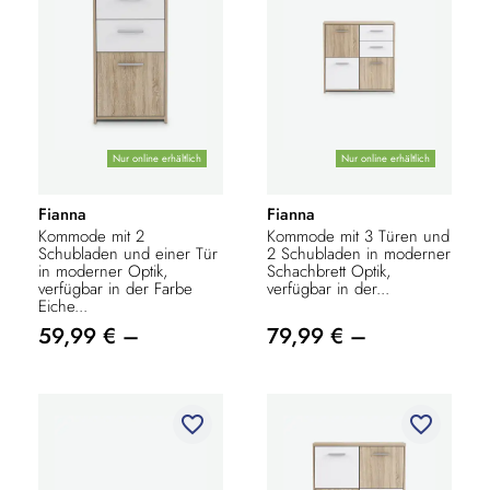
Nur online erhältlich
Nur online erhältlich
Fianna
Fianna
Kommode mit 2
Kommode mit 3 Türen und
Schubladen und einer Tür
2 Schubladen in moderner
in moderner Optik,
Schachbrett Optik,
verfügbar in der Farbe
verfügbar in der...
Eiche...
59,99 € –
79,99 € –
favorite_border
favorite_border