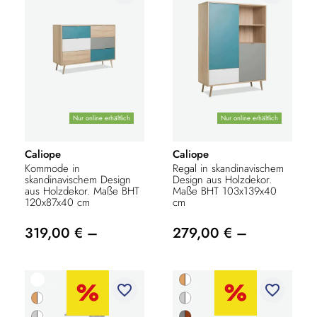
Nur online erhältlich
Nur online erhältlich
Caliope
Caliope
Kommode in
Regal in skandinavischem
skandinavischem Design
Design aus Holzdekor.
aus Holzdekor. Maße BHT
Maße BHT 103x139x40
120x87x40 cm
cm
319,00 € –
279,00 € –
favorite_border
favorite_border