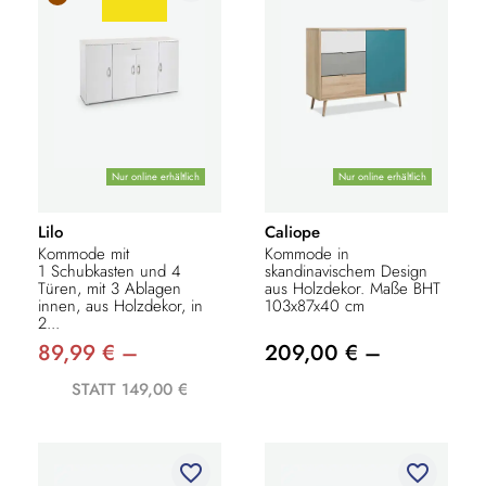
Nur online erhältlich
Nur online erhältlich
Lilo
Caliope
Kommode mit
Kommode in
1 Schubkasten und 4
skandinavischem Design
Türen, mit 3 Ablagen
aus Holzdekor. Maße BHT
innen, aus Holzdekor, in
103x87x40 cm
2...
89,99 € –
209,00 € –
STATT 149,00 €
favorite_border
favorite_border