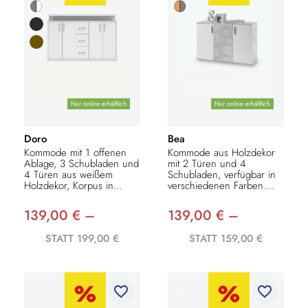
Nur online erhältlich
Nur online erhältlich
Doro
Bea
Kommode mit 1 offenen
Kommode aus Holzdekor
Ablage, 3 Schubladen und
mit 2 Türen und 4
4 Türen aus weißem
Schubladen, verfügbar in
Holzdekor, Korpus in...
verschiedenen Farben....
139,00 € –
139,00 € –
STATT 199,00 €
STATT 159,00 €
favorite_border
favorite_border