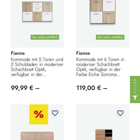
Nur online erhältlich
Nur online erhältlich
Fianna
Fianna
Kommode mit 5 Türen und
Kommode mit 6 Türen in
2 Schubladen in moderner
moderner Schachbrett
Schachbrett Optik,
Optik, verfügbar in der
verfügbar in der...
Farbe Eiche Sonoma...
FILTER
99,99 € –
119,00 € –
favorite_border
favorite_border