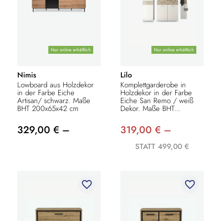
Nur online erhältlich
Nur online erhältlich
Nimis
Lilo
Lowboard aus Holzdekor
Komplettgarderobe in
in der Farbe Eiche
Holzdekor in der Farbe
Artisan/ schwarz. Maße
Eiche San Remo / weiß
BHT 200x65x42 cm
Dekor. Maße BHT...
329,00 € –
319,00 € –
STATT 499,00 €
favorite_border
favorite_border