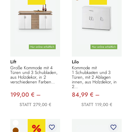
Nur online erhältlich
Nur online erhältlich
Lift
Lilo
Große Kommode mit 4
Kommode mit
Türen und 3 Schubladen,
1 Schubkasten und 3
aus Holzdekor, in 2
Türen, mit 2 Ablagen
verschiedenen Farben...
innen, aus Holzdekor, in
2...
199,00 € –
84,99 € –
STATT 279,00 €
STATT 119,00 €
favorite_border
favorite_border