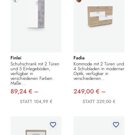
Finlei
Fadia
Schuhschrank mit 2 Türen
Kommode mit 2 Türen und
und 5 Einlegeböden,
4 Schubladen in moderner
verfügbar in
Optik, verfügbar in
verschiedenen Farben.
verschiedenen...
Maße:...
89,24 € –
249,00 € –
STATT 104,99 €
STATT 329,00 €
favorite_border
favorite_border