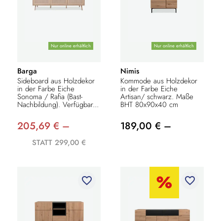
Nur online erhältlich
Nur online erhältlich
Barga
Nimis
Sideboard aus Holzdekor
Kommode aus Holzdekor
in der Farbe Eiche
in der Farbe Eiche
Sonoma / Rafia (Bast-
Artisan/ schwarz. Maße
Nachbildung). Verfügbar...
BHT 80x90x40 cm
205,69 € –
189,00 € –
STATT 299,00 €
favorite_border
favorite_border