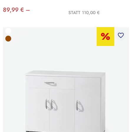
89,99 € –
STATT 110,00 €
favorite_border