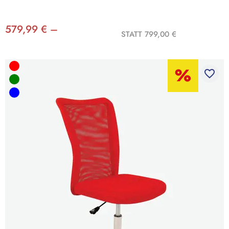
579,99 € –
STATT 799,00 €
favorite_border