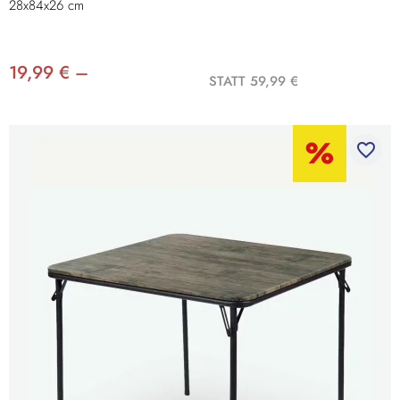
28x84x26 cm
19,99 € –
STATT 59,99 €
favorite_border