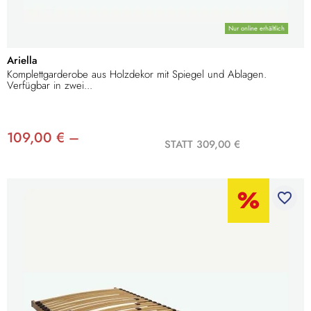
Nur online erhältlich
Ariella
Komplettgarderobe aus Holzdekor mit Spiegel und Ablagen.
Verfügbar in zwei...
109,00 € –
STATT 309,00 €
favorite_border