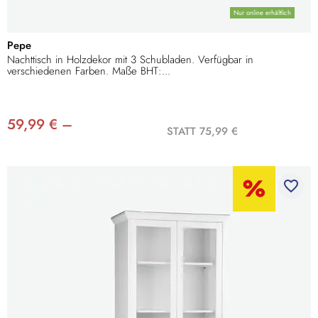
Nur online erhältlich
Pepe
Nachttisch in Holzdekor mit 3 Schubladen. Verfügbar in
verschiedenen Farben. Maße BHT:...
59,99 € –
STATT 75,99 €
favorite_border