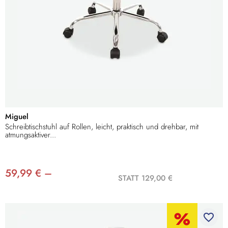
Miguel
Schreibtischstuhl auf Rollen, leicht, praktisch und drehbar, mit
atmungsaktiver...
59,99 € –
STATT 129,00 €
favorite_border