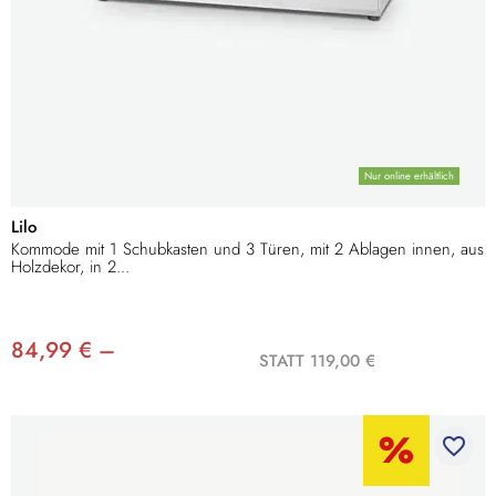
Nur online erhältlich
Lilo
Kommode mit 1 Schubkasten und 3 Türen, mit 2 Ablagen innen, aus
Holzdekor, in 2...
84,99 € –
STATT 119,00 €
favorite_border