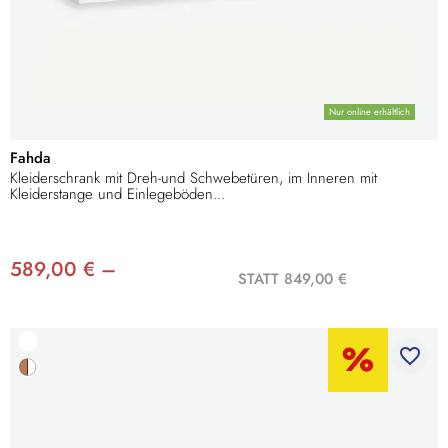
Nur online erhältlich
Fahda
Kleiderschrank mit Dreh-und Schwebetüren, im Inneren mit
Kleiderstange und Einlegeböden...
589,00 € –
STATT 849,00 €
favorite_border