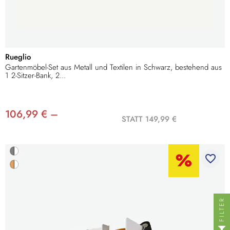
Rueglio
Gartenmöbel-Set aus Metall und Textilen in Schwarz, bestehend aus
1 2-Sitzer-Bank, 2...
106,99 € –
STATT 149,99 €
favorite_border
FILTER