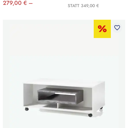
279,00 € –
STATT 349,00 €
favorite_border