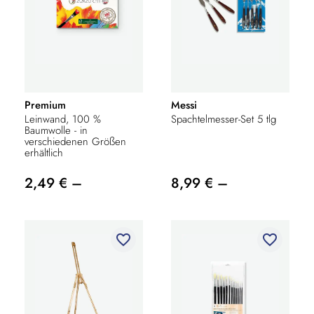
Premium
Messi
Leinwand, 100 %
Spachtelmesser-Set 5 tlg
Baumwolle - in
verschiedenen Größen
erhältlich
2,49 € –
8,99 € –
favorite_border
favorite_border