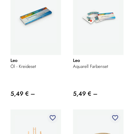
Leo
Leo
Öl - Kreideset
Aquarell Farbenset
5,49 € –
5,49 € –
favorite_border
favorite_border