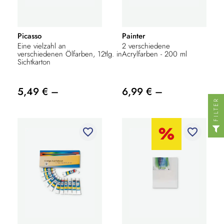
Picasso
Painter
Eine vielzahl an
2 verschiedene
verschiedenen Ölfarben, 12tlg. in
Acrylfarben - 200 ml
Sichtkarton
5,49 € –
6,99 € –
FILTER
favorite_border
favorite_border