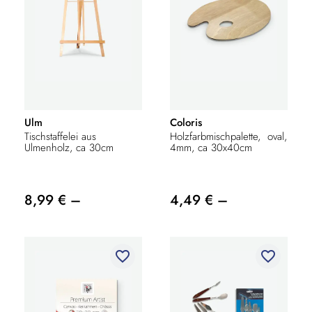
Ulm
Coloris
Tischstaffelei aus
Holzfarbmischpalette, oval,
Ulmenholz, ca 30cm
4mm, ca 30x40cm
8,99 € –
4,49 € –
favorite_border
favorite_border