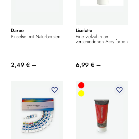
Dareo
Liselotte
Pinselset mit Naturborsten
Eine vielzahln an
verschiedenen Acrylfarben
2,49 € –
6,99 € –
favorite_border
favorite_border