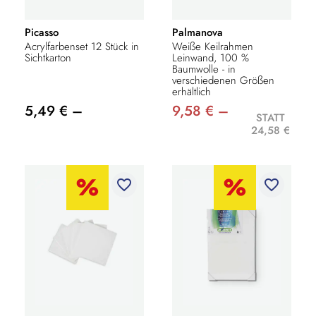
Picasso
Palmanova
Acrylfarbenset 12 Stück in
Weiße Keilrahmen
Sichtkarton
Leinwand, 100 %
Baumwolle - in
verschiedenen Größen
erhältlich
5,49 € –
9,58 € –
STATT
24,58 €
favorite_border
favorite_border