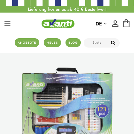
Lieferung kostenlos ab 40 € Bestellwert
DE
ANGEBOTE
NEUES
BLOG