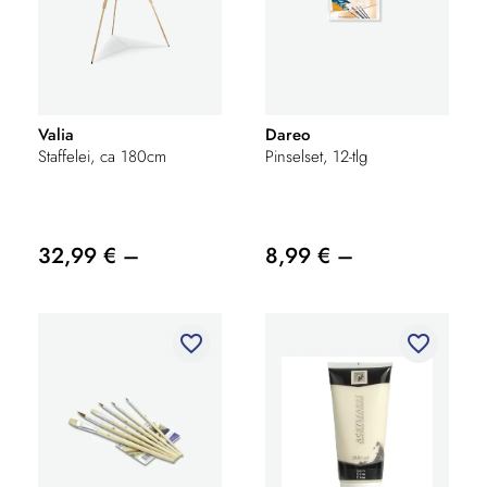
Valia
Dareo
Staffelei, ca 180cm
Pinselset, 12-tlg
32,99 € –
8,99 € –
favorite_border
favorite_border