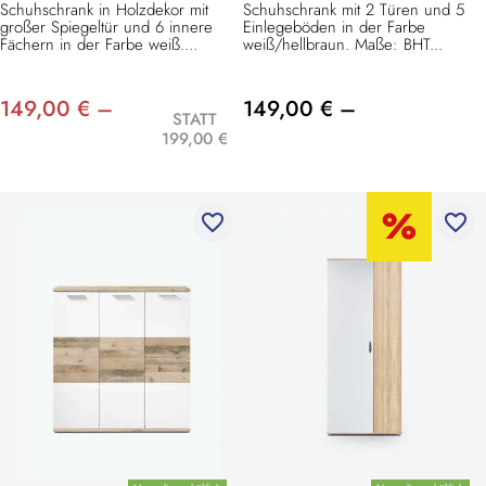
Schuhschrank in Holzdekor mit
Schuhschrank mit 2 Türen und 5
großer Spiegeltür und 6 innere
Einlegeböden in der Farbe
Fächern in der Farbe weiß....
weiß/hellbraun. Maße: BHT...
149,00 € –
149,00 € –
STATT
199,00 €
favorite_border
favorite_border