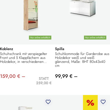
Nur online erhältlich
Nur online erhältlich
Koblenz
Spilla
Schuhschrank mit verspiegelter
Schuhkommode für Garderobe aus
Front und 5 Klappfächern aus
Holzdekor weiß und weiß
Holzdekor, in verschiedenen...
glänzend, Maße: BHT 80x43x40
cm
159,00 € –
99,99 € –
STATT
259,00 €
favorite_border
favorite_border