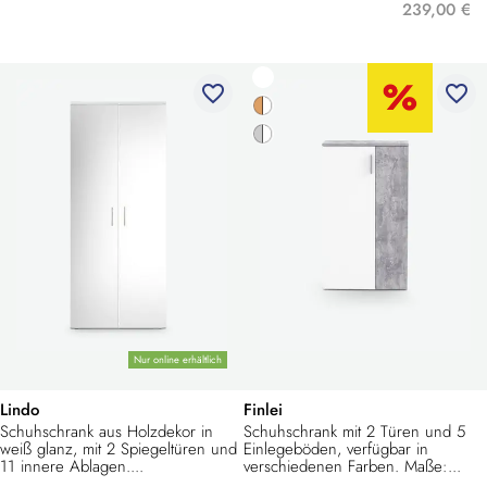
239,00 €
favorite_border
favorite_border
Nur online erhältlich
Lindo
Finlei
Schuhschrank aus Holzdekor in
Schuhschrank mit 2 Türen und 5
weiß glanz, mit 2 Spiegeltüren und
Einlegeböden, verfügbar in
11 innere Ablagen....
verschiedenen Farben. Maße:...