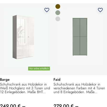
favorite_border
favorite_border
Nur online erhältlich
Barge
Faid
Schuhschrank aus Holzdekor in
Schuhschrank aus Holzdekor in
Weiß Hochglanz mit 3 Türen und
verschiedenen Farben mit 4 Türen
12 Einlegeböden. Maße BHT...
und 8 Einlegeböden. Maße...
249,00 € –
279,00 € –