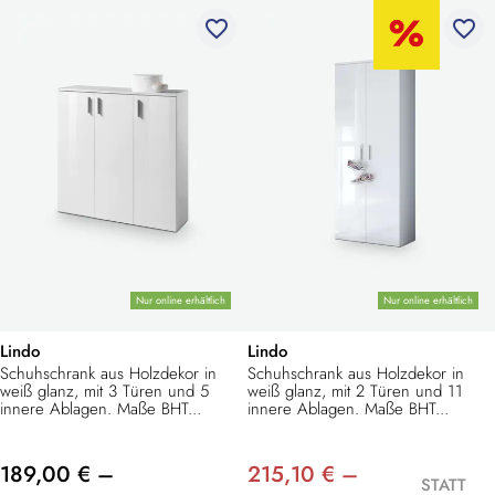
favorite_border
favorite_border
Nur online erhältlich
Nur online erhältlich
Lindo
Lindo
Schuhschrank aus Holzdekor in
Schuhschrank aus Holzdekor in
weiß glanz, mit 3 Türen und 5
weiß glanz, mit 2 Türen und 11
innere Ablagen. Maße BHT...
innere Ablagen. Maße BHT...
189,00 € –
215,10 € –
STATT