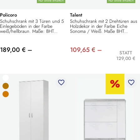
Nur online erhältlich
Nur online erhältlich
Policoro
Talent
Schuhschrank mit 3 Türen und 5
Schuhschrank mit 2 Drehtüren aus
Einlegeböden in der Farbe
Holzdekor in der Farbe Eiche
weiß/hellbraun. Maße: BHT...
Sonoma / Weiß. Maße BHT...
189,00 € –
109,65 € –
STATT
129,00 €
favorite_border
favorite_border