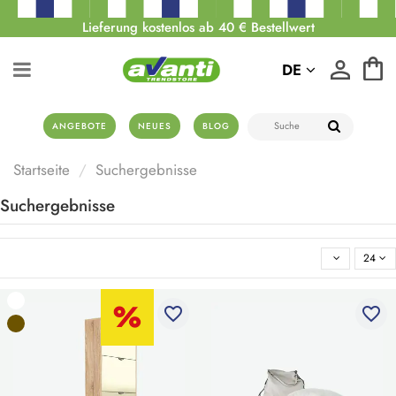
Lieferung kostenlos ab 40 € Bestellwert
DE
ANGEBOTE
NEUES
BLOG
Startseite
Suchergebnisse
Suchergebnisse
24
favorite_border
favorite_border