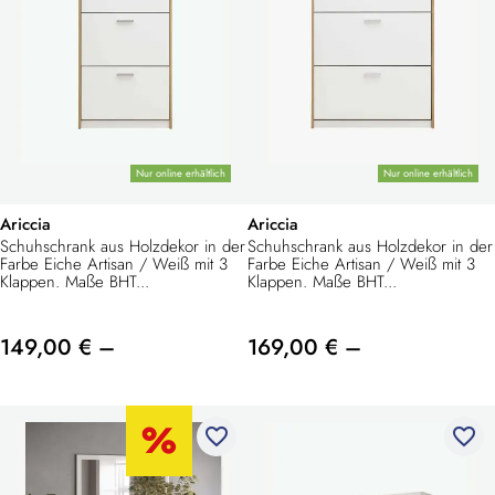
Nur online erhältlich
Nur online erhältlich
Ariccia
Ariccia
Schuhschrank aus Holzdekor in der
Schuhschrank aus Holzdekor in der
Farbe Eiche Artisan / Weiß mit 3
Farbe Eiche Artisan / Weiß mit 3
Klappen. Maße BHT...
Klappen. Maße BHT...
149,00 € –
169,00 € –
favorite_border
favorite_border