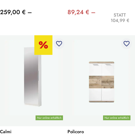
259,00 € –
89,24 € –
STATT
104,99 €
favorite_border
favorite_border
Nur online erhältlich
Nur online erhältlich
Calmi
Policoro