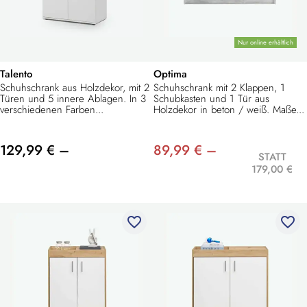
Nur online erhältlich
Talento
Optima
Schuhschrank aus Holzdekor, mit 2
Schuhschrank mit 2 Klappen, 1
Türen und 5 innere Ablagen. In 3
Schubkasten und 1 Tür aus
verschiedenen Farben...
Holzdekor in beton / weiß. Maße...
129,99 € –
89,99 € –
STATT
179,00 €
favorite_border
favorite_border