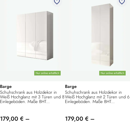
favorite_border
favorite_border
Nur online erhältlich
Nur online erhältlich
Barge
Barge
Schuhschrank aus Holzdekor in
Schuhschrank aus Holzdekor in
Weiß Hochglanz mit 3 Türen und 8
Weiß Hochglanz mit 2 Türen und 6
Einlegeböden. Maße BHT...
Einlegeböden. Maße BHT...
179,00 € –
179,00 € –