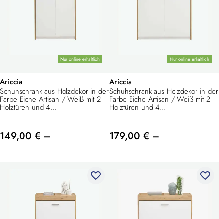
Nur online erhältlich
Nur online erhältlich
Ariccia
Ariccia
Schuhschrank aus Holzdekor in der
Schuhschrank aus Holzdekor in der
Farbe Eiche Artisan / Weiß mit 2
Farbe Eiche Artisan / Weiß mit 2
Holztüren und 4...
Holztüren und 4...
149,00 € –
179,00 € –
favorite_border
favorite_border