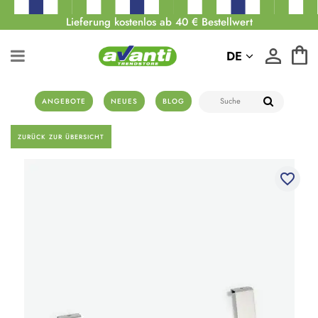
Lieferung kostenlos ab 40 € Bestellwert
DE
ANGEBOTE
NEUES
BLOG
ZURÜCK ZUR ÜBERSICHT
favorite_border