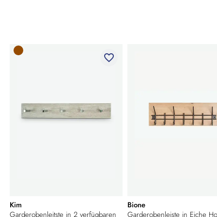
favorite_border
Kim
Bione
Garderobenleitste in 2 verfügbaren
Garderobenleiste in Eiche H