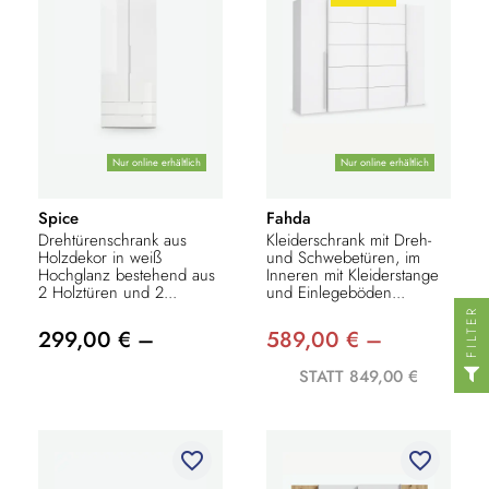
Nur online erhältlich
Nur online erhältlich
Spice
Fahda
Drehtürenschrank aus
Kleiderschrank mit Dreh-
Holzdekor in weiß
und Schwebetüren, im
Hochglanz bestehend aus
Inneren mit Kleiderstange
2 Holztüren und 2...
und Einlegeböden...
FILTER
299,00 € –
589,00 € –
STATT 849,00 €
favorite_border
favorite_border