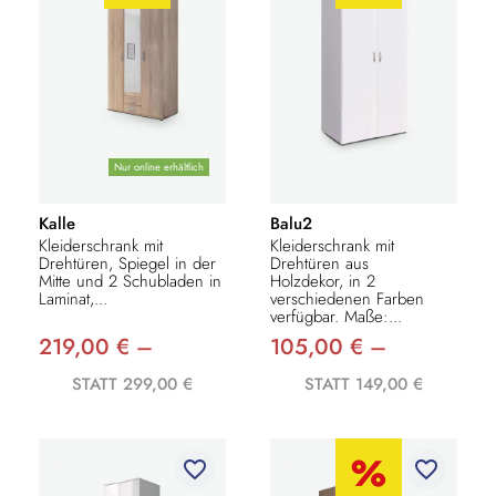
Nur online erhältlich
Kalle
Balu2
Kleiderschrank mit
Kleiderschrank mit
Drehtüren, Spiegel in der
Drehtüren aus
Mitte und 2 Schubladen in
Holzdekor, in 2
Laminat,...
verschiedenen Farben
verfügbar. Maße:...
219,00 € –
105,00 € –
STATT 299,00 €
STATT 149,00 €
favorite_border
favorite_border