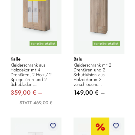
Nur online erhältlich
Nur online erhältlich
Kalle
Balu
Kleiderschrank aus
Kleiderschrank mit 2
Holzdekor mit 4
Drehtüren und 2
Drehtüren, 2 Holz-/ 2
Schubkästen aus
Spiegeltüren und 2
Holzdekor in 2
Schubladen,...
verschiedene...
359,00 € –
149,00 € –
STATT 469,00 €
favorite_border
favorite_border