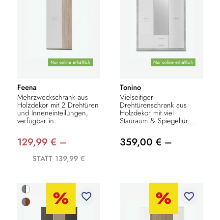
Nur online erhältlich
Nur online erhältlich
Feena
Tonino
Mehrzweckschrank aus
Vielseitiger
Holzdekor mit 2 Drehtüren
Drehtürenschrank aus
und Inneneinteilungen,
Holzdekor mit viel
verfügbar in...
Stauraum & Spiegeltür....
129,99 € –
359,00 € –
STATT 139,99 €
favorite_border
favorite_border