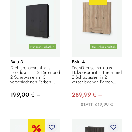
Nur online erhältlich
Nur online erhältlich
Balu 3
Balu 4
Drehtürenschrank aus
Drehtürenschrank aus
Holzdekor mit 3 Türen und
Holzdekor mit 4 Türen und
2 Schubkästen in 3
2 Schubkästen in 2
verschiedenen Farben...
verschiedenen Farben...
199,00 € –
289,99 € –
STATT 349,99 €
favorite_border
favorite_border