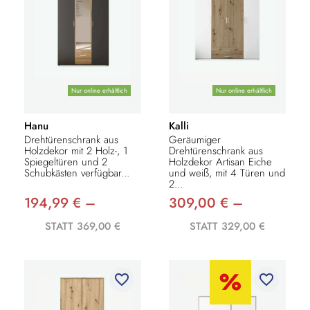
Nur online erhältlich
Nur online erhältlich
Hanu
Kalli
Drehtürenschrank aus
Geräumiger
Holzdekor mit 2 Holz-, 1
Drehtürenschrank aus
Spiegeltüren und 2
Holzdekor Artisan Eiche
Schubkästen verfügbar...
und weiß, mit 4 Türen und
2...
194,99 € –
309,00 € –
STATT 369,00 €
STATT 329,00 €
favorite_border
favorite_border