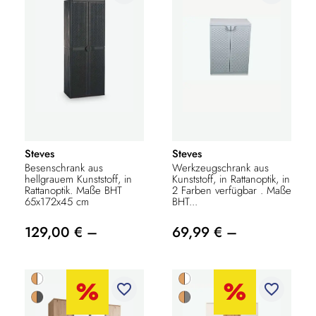
Steves
Steves
Besenschrank aus
Werkzeugschrank aus
hellgrauem Kunststoff, in
Kunststoff, in Rattanoptik, in
Rattanoptik. Maße BHT
2 Farben verfügbar . Maße
65x172x45 cm
BHT...
129,00 € –
69,99 € –
favorite_border
favorite_border