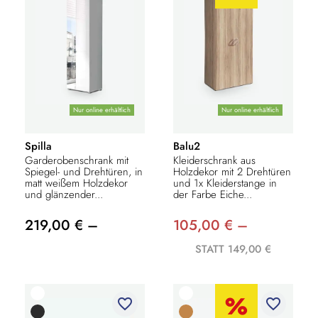
Nur online erhältlich
Nur online erhältlich
Spilla
Balu2
Garderobenschrank mit
Kleiderschrank aus
Spiegel- und Drehtüren, in
Holzdekor mit 2 Drehtüren
matt weißem Holzdekor
und 1x Kleiderstange in
und glänzender...
der Farbe Eiche...
219,00 € –
105,00 € –
STATT 149,00 €
favorite_border
favorite_border