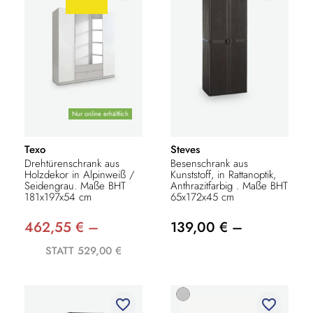
Nur online erhältlich
Texo
Steves
Drehtürenschrank aus
Besenschrank aus
Holzdekor in Alpinweiß /
Kunststoff, in Rattanoptik,
Seidengrau. Maße BHT
Anthrazitfarbig . Maße BHT
181x197x54 cm
65x172x45 cm
462,55 € –
139,00 € –
STATT 529,00 €
favorite_border
favorite_border