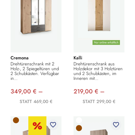
Nur online erhältlich
Cremona
Kalli
Drehtürenschrank mit 2
Drehtürenschrank aus
Holz-, 2 Spiegeltüren und
Holzdekor mit 3 Holztüren
2 Schubkästen. Verfügbar
und 2 Schubkästen, im
in...
Inneren mit...
349,00 € –
219,00 € –
STATT 469,00 €
STATT 299,00 €
favorite_border
favorite_border