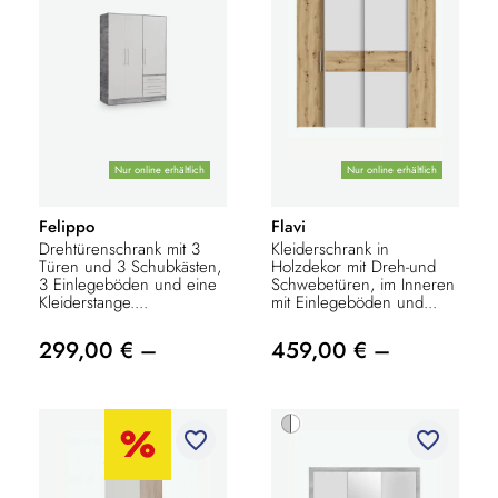
Nur online erhältlich
Nur online erhältlich
Felippo
Flavi
Drehtürenschrank mit 3
Kleiderschrank in
Türen und 3 Schubkästen,
Holzdekor mit Dreh-und
3 Einlegeböden und eine
Schwebetüren, im Inneren
Kleiderstange....
mit Einlegeböden und...
299,00 € –
459,00 € –
favorite_border
favorite_border