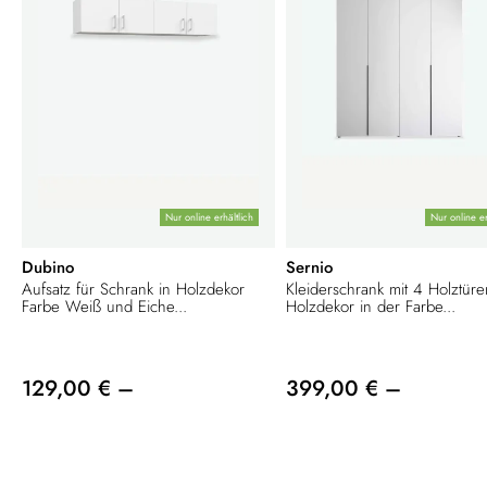
Nur online erhältlich
Nur online er
Dubino
Sernio
Aufsatz für Schrank in Holzdekor
Kleiderschrank mit 4 Holztüre
Farbe Weiß und Eiche...
Holzdekor in der Farbe...
129,00 € –
399,00 € –