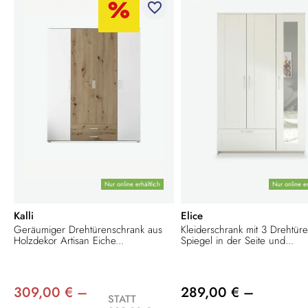
favorite_border
Nur online erhältlich
Nur online er
Kalli
Elice
Geräumiger Drehtürenschrank aus
Kleiderschrank mit 3 Drehtüre
Holzdekor Artisan Eiche...
Spiegel in der Seite und...
309,00 € –
289,00 € –
STATT