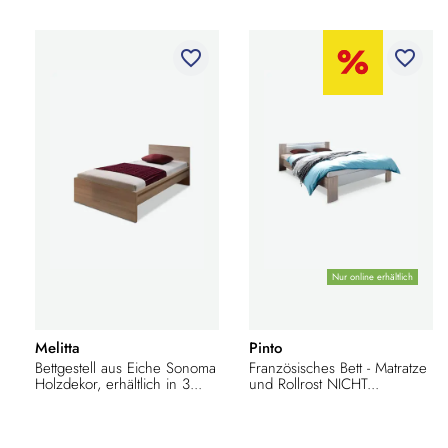
favorite_border
favorite_border
Nur online erhältlich
Melitta
Pinto
Bettgestell aus Eiche Sonoma
Französisches Bett - Matratze
Holzdekor, erhältlich in 3...
und Rollrost NICHT...