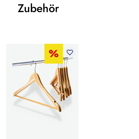
Zubehör
favorite_border