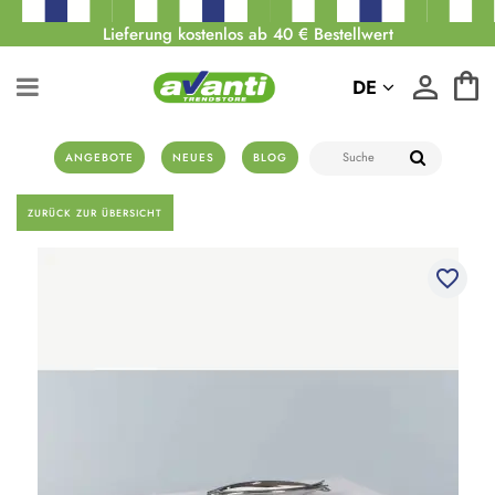
Lieferung kostenlos ab 40 € Bestellwert
DE
ANGEBOTE
NEUES
BLOG
ZURÜCK ZUR ÜBERSICHT
favorite_border