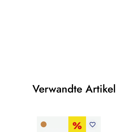
Verwandte Artikel
favorite_border