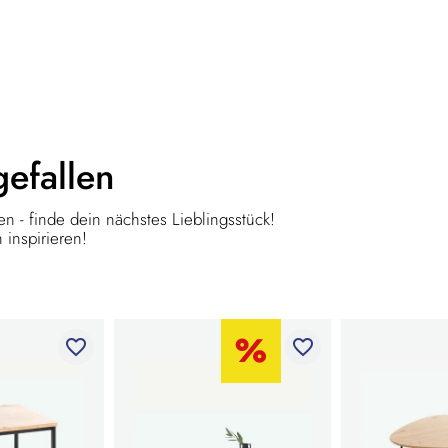
gefallen
n - finde dein nächstes Lieblingsstück!
 inspirieren!
favorite_border
favorite_border