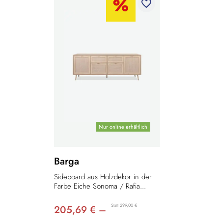
favorite_border
Nur online erhältlich
Barga
Sideboard aus Holzdekor in der
Farbe Eiche Sonoma / Rafia...
Statt 299,00 €
205,69 € –