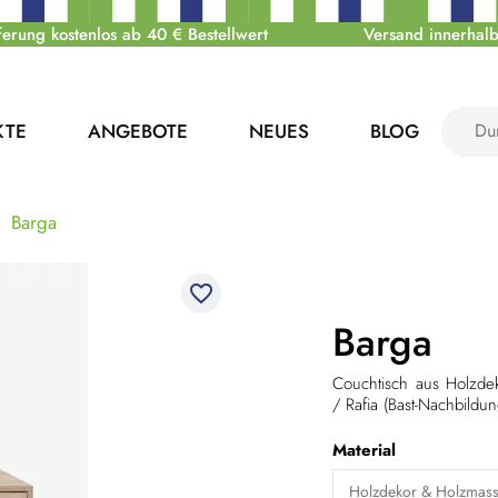
ferung kostenlos ab 40 € Bestellwert
Versand innerhalb
KTE
ANGEBOTE
NEUES
BLOG
Barga
favorite_border
Barga
Couchtisch aus Holzde
/ Rafia (Bast-Nachbild
Material