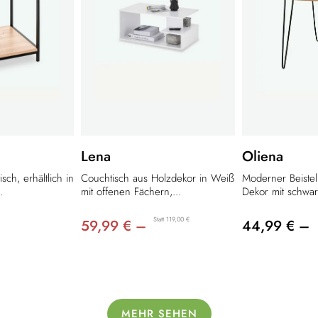
Lena
Oliena
sch, erhältlich in
Couchtisch aus Holzdekor in Weiß
Moderner Beistell
.
mit offenen Fächern,...
Dekor mit schwar
Statt 119,00 €
59,99 € –
44,99 € –
MEHR SEHEN