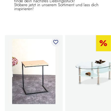
finde dein nächstes Lieblingsstück!
Stöbere jetzt in unserem Sortiment und lass dich
inspirieren!
favorite_border