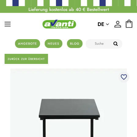
Lieferung kostenlos ab 40 € Bestellwert
DE
ANGEBOTE
NEUES
BLOG
ZURÜCK ZUR ÜBERSICHT
favorite_border