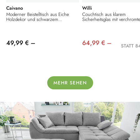
Caivano
Willi
Moderner Beistelltisch aus Eiche
Couchtisch aus klarem
Holzdekor und schwarzem...
Sicherheitsglas mit verchromte
49,99 € –
64,99 € –
STATT 8
MEHR SEHEN