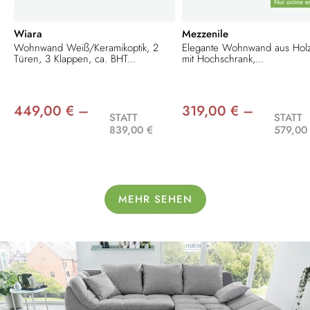
Nur online er
Wiara
Mezzenile
Wohnwand Weiß/Keramikoptik, 2
Elegante Wohnwand aus Hol
Türen, 3 Klappen, ca. BHT...
mit Hochschrank,...
449,00 € –
319,00 € –
STATT
STATT
839,00 €
579,00
MEHR SEHEN