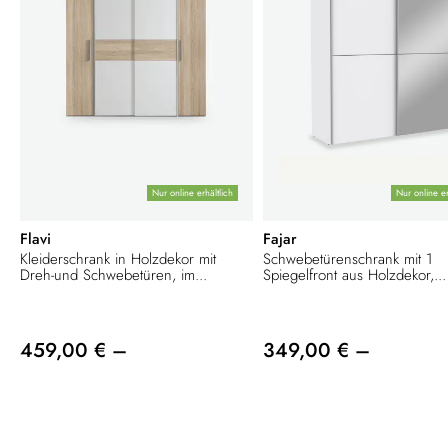
Nur online erhältlich
Nur online er
Flavi
Fajar
Kleiderschrank in Holzdekor mit
Schwebetürenschrank mit 1
Dreh-und Schwebetüren, im...
Spiegelfront aus Holzdekor,...
459,00 € –
349,00 € –