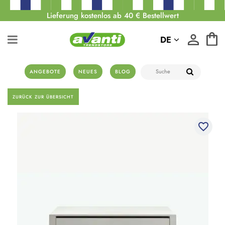
Lieferung kostenlos ab 40 € Bestellwert
DE
ANGEBOTE
NEUES
BLOG
ZURÜCK ZUR ÜBERSICHT
favorite_border