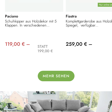
Nur online er
Paciano
Fiastra
Schuhkipper aus Holzdekor mit 5
Komplettgarderobe aus Holzd
Klappen. In verschiedenen...
Spiegel, verfügbar...
119,00 € –
259,00 € –
STATT
199,00 €
MEHR SEHEN