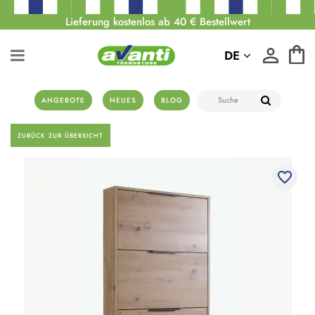
Lieferung kostenlos ab 40 € Bestellwert
DE
ANGEBOTE
NEUES
BLOG
ZURÜCK ZUR ÜBERSICHT
favorite_border