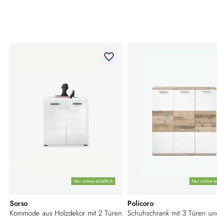
favorite_border
Nur online erhältlich
Nur online er
Sorso
Policoro
Kommode aus Holzdekor mit 2 Türen
Schuhschrank mit 3 Türen un